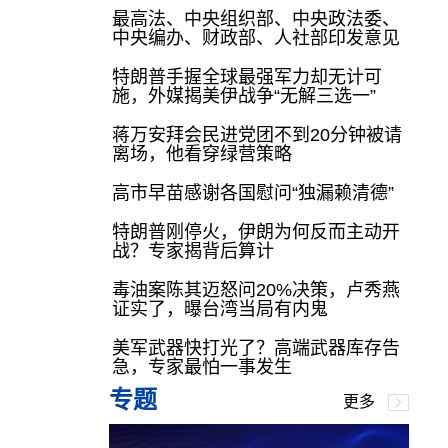
最高法、中央组织部、中央政法委、
中央编办、财政部、人社部印发意见
特朗普手握全球最强军力却无计可
施，外媒揭美伊战争“无解三选一”
蒋万安拜会民进党团不到20分钟被请
离场，他看穿绿营策略
高市早苗感谢各国慰问“独漏赖清德”
特朗普刚停火，伊朗为何反而主动开
战？专家揭背后算计
毒油案陈其迈怒问20%决策，卢秀燕
证实了，曝台湾当局有内鬼
美军武器快打光了？高端武器库存告
急，专家最怕一事发生
专题
更多