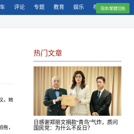
车
评论
专题
教育
娱乐
视频
简体/繁體切換
热门文章
议。她
日感谢郑丽文捐款“青鸟”气炸，质问
拍拖，
国民党：为什么不反日？