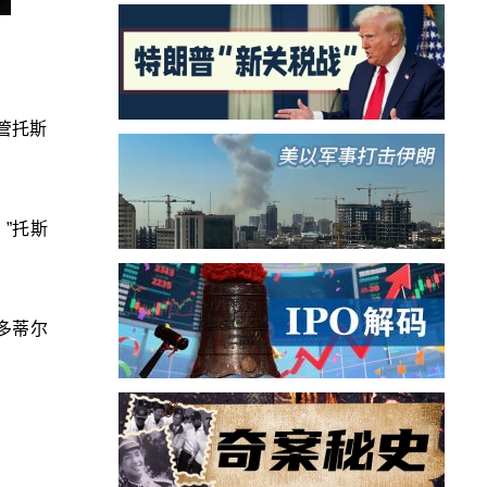
尽管托斯
”托斯
多蒂尔