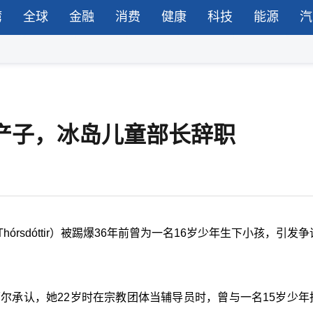
湾
全球
金融
消费
健康
科技
能源
汽
年产子，冰岛儿童部长辞职
Thórsdóttir
）被踢爆
36
年前曾为一名
16
岁少年生下小孩，引发争
蒂尔承认，她22岁时在宗教团体当辅导员时，曾与一名15岁少年