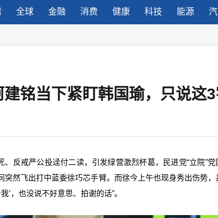
湾
全球
金融
消费
健康
科技
能源
汽
柯建铭当下紧盯韩国瑜，只说这3
死、反戒严公投迳付二读，引发绿营激烈杯葛，民进党“立院”党
间突然飞出打中蓝委徐巧芯手臂。而徐今上午也现身秀出伤势，
我’，也没说不好意思、拍谢的话”。