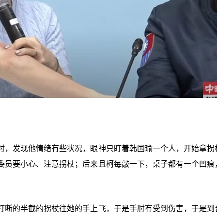
时，发现他情绪有些状况，眼神只盯着韩国瑜一个人，开始拿拐
委员要小心、注意拐杖；后来且柯每敲一下，桌子都有一个凹痕
打断的半截的拐杖往她的手上飞，于是手肘有受到伤害，于是到