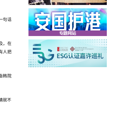
一句话
及，在
有人把
指韩院
情就不