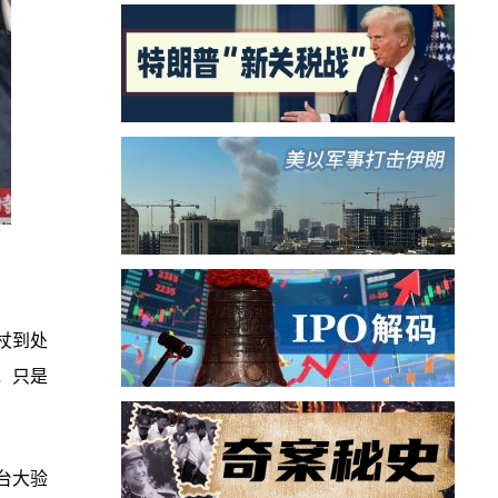
杖到处
，只是
台大验