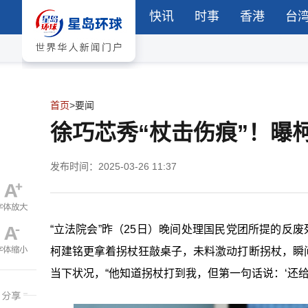
快讯
时事
香港
台
首页
>
要闻
徐巧芯秀“杖击伤痕”！曝
发布时间：2025-03-26 11:37
“立法院会”昨（
25
日）晚间处理国民党团所提的反废
柯建铭更拿着拐杖狂敲桌子，未料激动打断拐杖，瞬
当下状况，“他知道拐杖打到我，但第一句话说：‘还给