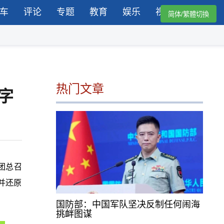
车
评论
专题
教育
娱乐
视频
简体/繁體切換
热门文章
字
团总召
并还原
国防部：中国军队坚决反制任何闹海
挑衅图谋