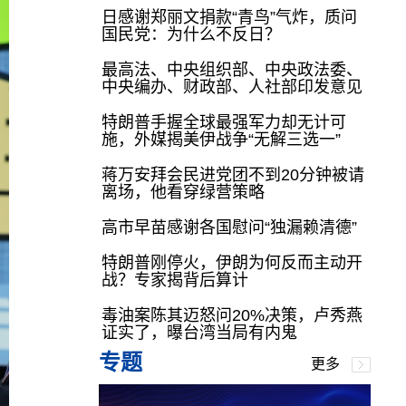
日感谢郑丽文捐款“青鸟”气炸，质问
国民党：为什么不反日？
最高法、中央组织部、中央政法委、
中央编办、财政部、人社部印发意见
特朗普手握全球最强军力却无计可
施，外媒揭美伊战争“无解三选一”
蒋万安拜会民进党团不到20分钟被请
离场，他看穿绿营策略
高市早苗感谢各国慰问“独漏赖清德”
特朗普刚停火，伊朗为何反而主动开
战？专家揭背后算计
毒油案陈其迈怒问20%决策，卢秀燕
证实了，曝台湾当局有内鬼
专题
更多