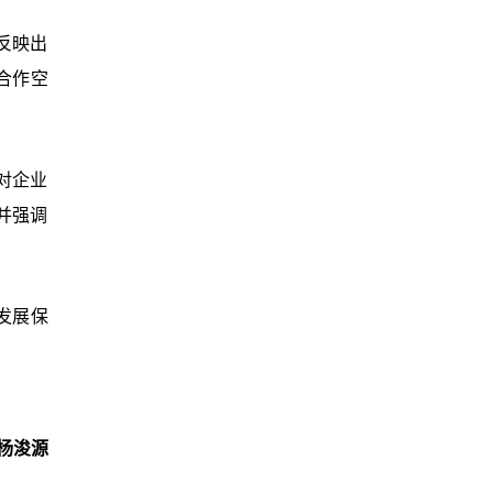
反映出
合作空
对企业
并强调
发展保
杨浚源