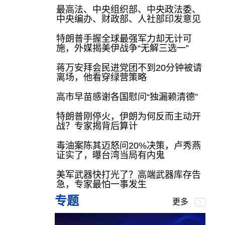
最高法、中央组织部、中央政法委、
中央编办、财政部、人社部印发意见
特朗普手握全球最强军力却无计可
施，外媒揭美伊战争“无解三选一”
蒋万安拜会民进党团不到20分钟被请
离场，他看穿绿营策略
高市早苗感谢各国慰问“独漏赖清德”
特朗普刚停火，伊朗为何反而主动开
战？专家揭背后算计
毒油案陈其迈怒问20%决策，卢秀燕
证实了，曝台湾当局有内鬼
美军武器快打光了？高端武器库存告
急，专家最怕一事发生
专题
更多