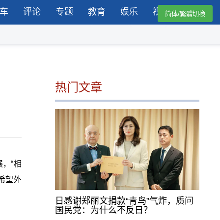
车
评论
专题
教育
娱乐
视频
简体/繁體切換
热门文章
，“相
希望外
日感谢郑丽文捐款“青鸟”气炸，质问
国民党：为什么不反日？