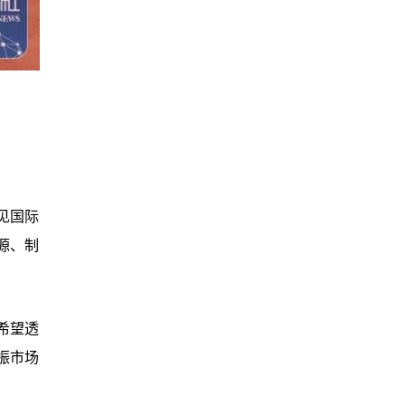
见国际
源、制
希望透
振市场