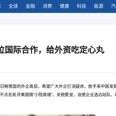
湾
全球
金融
消费
健康
科技
能源
汽
位国际合作，给外资吃定心丸
美日韩等国的外企高层，希望广大外企打消疑虑，放手来中国发展
不点名批评美国搞“小院高墙”、关税壁垒，迫使企业选边站队，