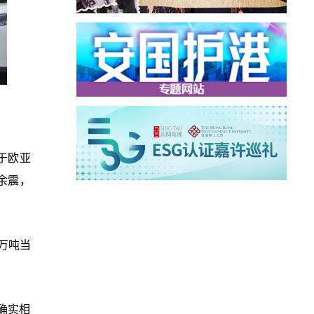
于欧亚
余震，
3万吨当
确实相