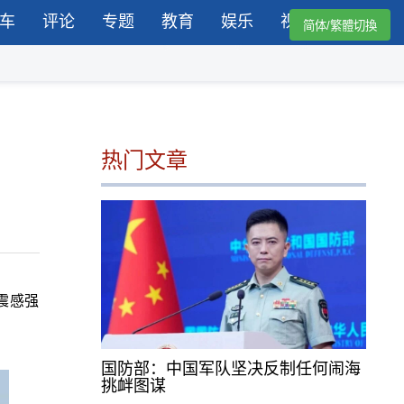
车
评论
专题
教育
娱乐
视频
简体/繁體切換
热门文章
震感强
国防部：中国军队坚决反制任何闹海
挑衅图谋