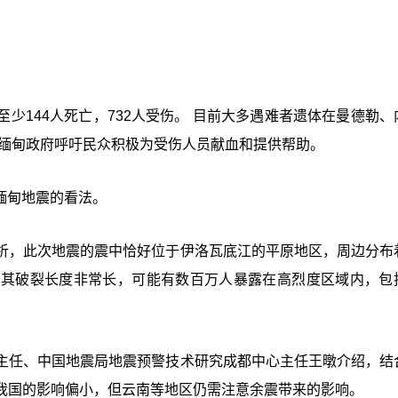
少144人死亡，732人受伤。 目前大多遇难者遗体在曼德勒、
 缅甸政府呼吁民众积极为受伤人员献血和提供帮助。
缅甸地震的看法。
析，此次地震的震中恰好位于伊洛瓦底江的平原地区，周边分布
，其破裂长度非常长，可能有数百万人暴露在高烈度区域内，包
主任、中国地震局地震预警技术研究成都中心主任王暾介绍，结
我国的影响偏小，但云南等地区仍需注意余震带来的影响。