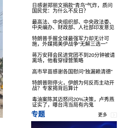
日感谢郑丽文捐款“青鸟”气炸，质问
国民党：为什么不反日？
最高法、中央组织部、中央政法委、
中央编办、财政部、人社部印发意见
特朗普手握全球最强军力却无计可
施，外媒揭美伊战争“无解三选一”
蒋万安拜会民进党团不到20分钟被请
离场，他看穿绿营策略
高市早苗感谢各国慰问“独漏赖清德”
特朗普刚停火，伊朗为何反而主动开
战？专家揭背后算计
毒油案陈其迈怒问20%决策，卢秀燕
证实了，曝台湾当局有内鬼
专题
更多