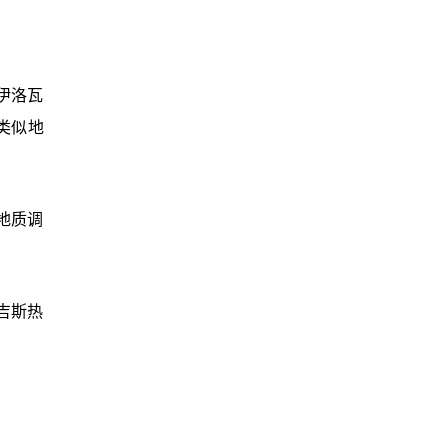
伊洛瓦
类似地
地质调
吉斯热