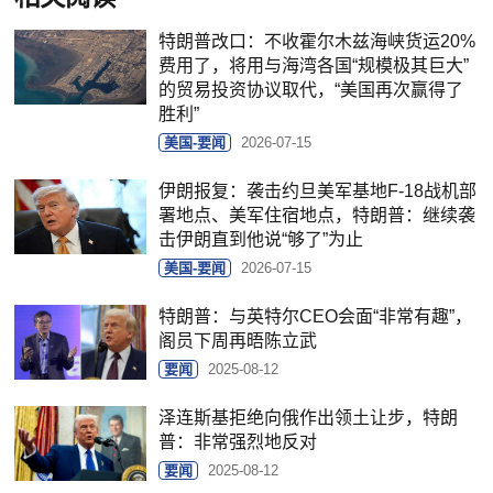
特朗普改口：不收霍尔木兹海峡货运20%
费用了，将用与海湾各国“规模极其巨大”
的贸易投资协议取代，“美国再次赢得了
胜利”
美国-要闻
2026-07-15
伊朗报复：袭击约旦美军基地F-18战机部
署地点、美军住宿地点，特朗普：继续袭
击伊朗直到他说“够了”为止
美国-要闻
2026-07-15
特朗普：与英特尔CEO会面“非常有趣”，
阁员下周再晤陈立武
要闻
2025-08-12
泽连斯基拒绝向俄作出领土让步，特朗
普：非常强烈地反对
要闻
2025-08-12