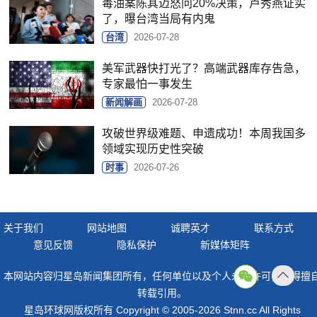
毒油案陈其迈怒问20%决策，卢秀燕证实
了，曝台湾当局有内鬼
台湾
2026-07-28
美军武器快打光了？高端武器库存告急，
专家最怕一事发生
新闻解画
2026-07-28
攻破世界级难题、申遗成功！本周我国多
领域实现历史性突破
时事
2026-07-26
关于我们
网站地图
诚聘英才
联系方式
意见反馈
隐私保护
新媒体矩阵
本网站内容归星岛新闻集团所有，任何单位以及个人未经许可，不得擅
返回
转载引用。
顶部
星岛环球网版权所有 Copyright © 2005-2026 Stnn.cc All Rights