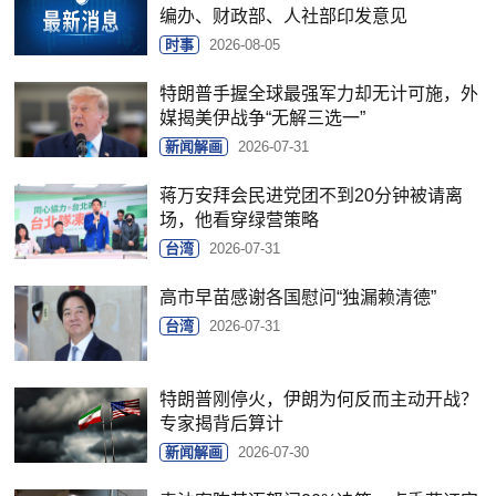
编办、财政部、人社部印发意见
时事
2026-08-05
特朗普手握全球最强军力却无计可施，外
媒揭美伊战争“无解三选一”
新闻解画
2026-07-31
蒋万安拜会民进党团不到20分钟被请离
场，他看穿绿营策略
台湾
2026-07-31
高市早苗感谢各国慰问“独漏赖清德”
台湾
2026-07-31
特朗普刚停火，伊朗为何反而主动开战？
专家揭背后算计
新闻解画
2026-07-30