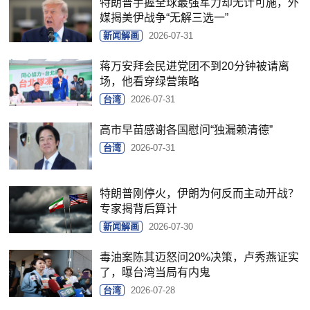
特朗普手握全球最强军力却无计可施，外
媒揭美伊战争“无解三选一”
新闻解画
2026-07-31
蒋万安拜会民进党团不到20分钟被请离
场，他看穿绿营策略
台湾
2026-07-31
高市早苗感谢各国慰问“独漏赖清德”
台湾
2026-07-31
特朗普刚停火，伊朗为何反而主动开战？
专家揭背后算计
新闻解画
2026-07-30
毒油案陈其迈怒问20%决策，卢秀燕证实
了，曝台湾当局有内鬼
台湾
2026-07-28