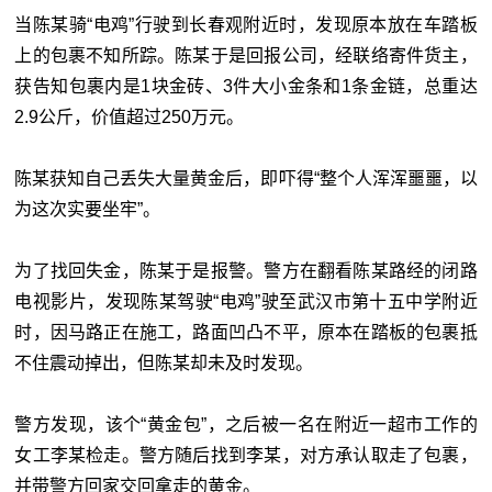
当陈某骑“电鸡”行驶到长春观附近时，发现原本放在车踏板
上的包裹不知所踪。陈某于是回报公司，经联络寄件货主，
获告知包裹内是1块金砖、3件大小金条和1条金链，总重达
2.9公斤，价值超过250万元。
陈某获知自己丢失大量黄金后，即吓得“整个人浑浑噩噩，以
为这次实要坐牢”。
为了找回失金，陈某于是报警。警方在翻看陈某路经的闭路
电视影片，发现陈某驾驶“电鸡”驶至武汉市第十五中学附近
时，因马路正在施工，路面凹凸不平，原本在踏板的包裹抵
不住震动掉出，但陈某却未及时发现。
警方发现，该个“黄金包”，之后被一名在附近一超市工作的
女工李某检走。警方随后找到李某，对方承认取走了包裹，
并带警方回家交回拿走的黄金。