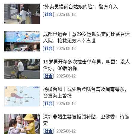
“外卖员摸前台姑娘的脸”，警方介入
社会
2025-08-12
成都世运会｜意29岁运动员定向比赛昏迷
入院，抢救无效不幸离世
社会
2025-08-12
19岁男开车多次撞击单车男，叫嚣：没人
治你，00后治你
社会
2025-08-12
杨柳台风｜或先后登陆台湾及闽南粤东，
台发海上警报
社会
2025-08-12
深圳非婚生婴被拒领补贴，卫健委：待确
定
社会
2025-08-12