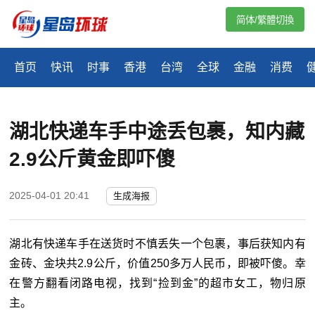
简体/繁體切換
首页
快讯
时事
香港
台湾
全球
金融
消费
湖北快递车手中途丢包裹，知内藏
2.9公斤黄金即吓傻
2025-04-01 20:41
生成海报
湖北有快递车手在送货时不慎丢失一个包裹，事后获知内有
金砖、金块共
2.9
公斤，价值
250
多万人民币，即被吓傻。幸
在警方翻看闭路电视，找到“捡到金”的超市女工，物归原
主。