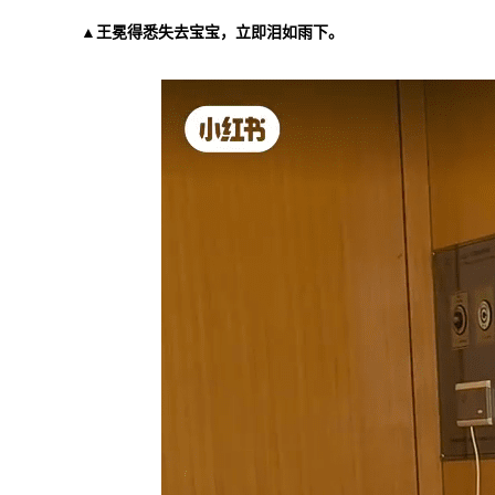
▲王冕得悉失去宝宝，立即泪如雨下。