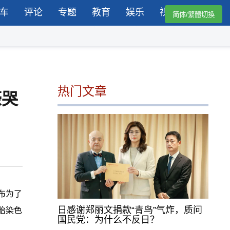
车
评论
专题
教育
娱乐
视频
简体/繁體切換
热门文章
嚎哭
布为了
日感谢郑丽文捐款“青鸟”气炸，质问
胎染色
国民党：为什么不反日？