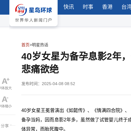
快讯
时事
香港
台
首页
>
明星热话
40岁女星为备孕息影2年
悲痛欲绝
发布时间：2025-04-08 08:52
40岁女星王冕曾演出《如懿传》、《情满四合院》
备孕当妈，因而息影2年多，虽然做了试管婴儿终于
体异常，而胎死腹中。