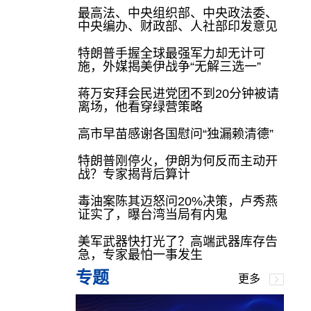
最高法、中央组织部、中央政法委、
中央编办、财政部、人社部印发意见
特朗普手握全球最强军力却无计可
施，外媒揭美伊战争“无解三选一”
蒋万安拜会民进党团不到20分钟被请
离场，他看穿绿营策略
高市早苗感谢各国慰问“独漏赖清德”
特朗普刚停火，伊朗为何反而主动开
战？专家揭背后算计
毒油案陈其迈怒问20%决策，卢秀燕
证实了，曝台湾当局有内鬼
美军武器快打光了？高端武器库存告
急，专家最怕一事发生
专题
更多