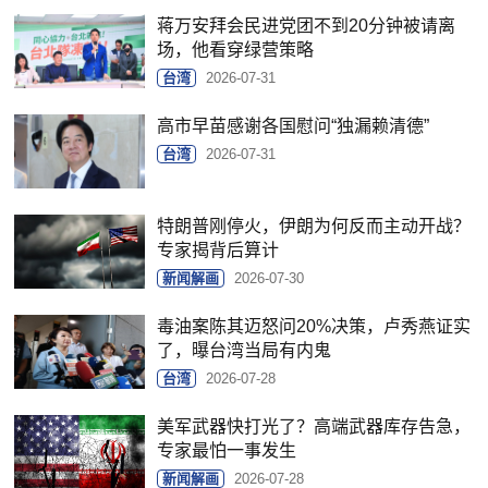
蒋万安拜会民进党团不到20分钟被请离
场，他看穿绿营策略
台湾
2026-07-31
高市早苗感谢各国慰问“独漏赖清德”
台湾
2026-07-31
特朗普刚停火，伊朗为何反而主动开战？
专家揭背后算计
新闻解画
2026-07-30
毒油案陈其迈怒问20%决策，卢秀燕证实
了，曝台湾当局有内鬼
台湾
2026-07-28
美军武器快打光了？高端武器库存告急，
专家最怕一事发生
新闻解画
2026-07-28