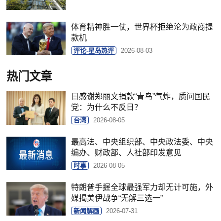
体育精神胜一仗，世界杯拒绝沦为政商提
款机
评论-星岛热评
2026-08-03
热门文章
日感谢郑丽文捐款“青鸟”气炸，质问国民
党：为什么不反日？
台湾
2026-08-05
最高法、中央组织部、中央政法委、中央
编办、财政部、人社部印发意见
时事
2026-08-05
特朗普手握全球最强军力却无计可施，外
媒揭美伊战争“无解三选一”
新闻解画
2026-07-31