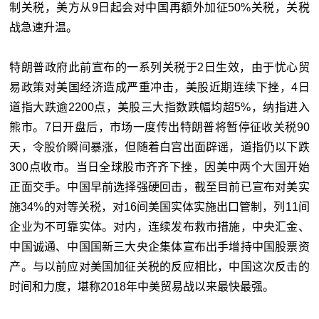
制关税，美方从9日起会对中国再额外加征50%关税，关税
战急速升温。
特朗普政府此前宣布的一系列关税于2日生效，由于忧心贸
易政策对美国经济造成严重冲击，美股近期连续下挫，4日
道指大跌逾2200点，美股三大指数跌幅均超5%，纳指进入
熊市。7日开盘后，市场一度传出特朗普将暂停征收关税90
天，令股价瞬间暴涨，但随着白宫出面辟谣，道指仍以下跌
300点收市。当日全球股市齐齐下挫，因美中两个大国开始
正面交手。中国早前选择强硬回击，截至目前已宣布对美实
施34%的对等关税，对16间美国实体实施出口管制，列11间
企业为不可靠实体。对内，连续发布救市措施，中央汇金、
中国诚通、中国国新三大央企集体宣布出手增持中国股票资
产。与以前应对美国加征关税的反应相比，中国这次反击的
时间和力度，堪称2018年中美贸易战以来最快最强。