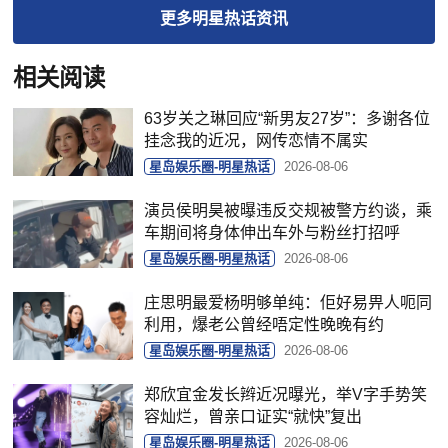
更多
明星热话
资讯
相关阅读
63岁关之琳回应“新男友27岁”：多谢各位
挂念我的近况，网传恋情不属实
星岛娱乐圈-明星热话
2026-08-06
演员侯明昊被曝违反交规被警方约谈，乘
车期间将身体伸出车外与粉丝打招呼
星岛娱乐圈-明星热话
2026-08-06
庄思明最爱杨明够单纯：佢好易畀人呃同
利用，爆老公曾经唔定性晚晚有约
星岛娱乐圈-明星热话
2026-08-06
郑欣宜金发长辫近况曝光，举V字手势笑
容灿烂，曾亲口证实“就快”复出
星岛娱乐圈-明星热话
2026-08-06