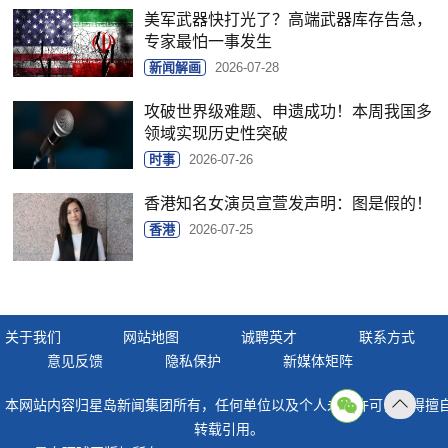
美军武器快打光了？高端武器库存告急，
专家最怕一事发生
新闻解画
2026-07-28
攻破世界级难题、申遗成功！本周我国多
领域实现历史性突破
时事
2026-07-26
香港知名女演员宣萱发声明：图是假的！
香港
2026-07-25
关于我们
网站地图
诚聘英才
联系方式
意见反馈
隐私保护
新媒体矩阵
本网站内容归星岛新闻集团所有，任何单位以及个人未经许可，不得擅
返回
转载引用。