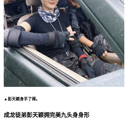
▲彭天颖身手了得。
成龙徒弟彭天颖拥完美九头身身形