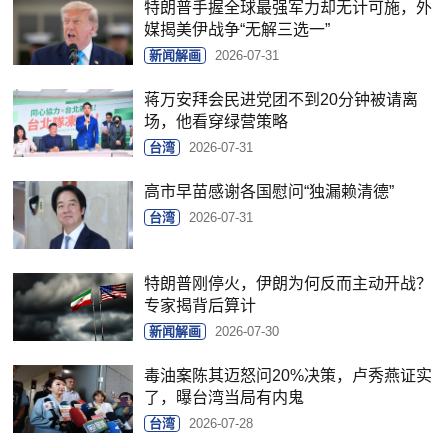
特朗普手握全球最强军力却无计可施，外
媒揭美伊战争“无解三选一”
新闻解画
2026-07-31
蒋万安拜会民进党团不到20分钟被请离
场，他看穿绿营策略
台湾
2026-07-31
高市早苗感谢各国慰问“独漏赖清德”
台湾
2026-07-31
特朗普刚停火，伊朗为何反而主动开战？
专家揭背后算计
新闻解画
2026-07-30
毒油案陈其迈怒问20%决策，卢秀燕证实
了，曝台湾当局有内鬼
台湾
2026-07-28