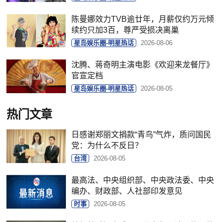
陈曼娜效力TVB逾廿年，月薪仅约万元倾
续约只加3百，尊严受损决离巢
星岛娱乐圈-明星热话
2026-08-06
沈腾、蒋奇明主演电影《欢迎来龙餐厅》
官宣定档
星岛娱乐圈-明星热话
2026-08-05
热门文章
日感谢郑丽文捐款“青鸟”气炸，质问国民
党：为什么不反日？
台湾
2026-08-05
最高法、中央组织部、中央政法委、中央
编办、财政部、人社部印发意见
时事
2026-08-05