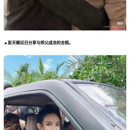
▲彭天颖近日分享与师父成龙的合照。