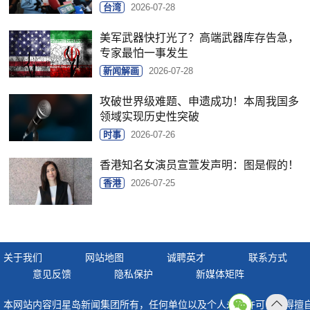
台湾
2026-07-28
美军武器快打光了？高端武器库存告急，
专家最怕一事发生
新闻解画
2026-07-28
攻破世界级难题、申遗成功！本周我国多
领域实现历史性突破
时事
2026-07-26
香港知名女演员宣萱发声明：图是假的！
香港
2026-07-25
关于我们
网站地图
诚聘英才
联系方式
意见反馈
隐私保护
新媒体矩阵
本网站内容归星岛新闻集团所有，任何单位以及个人未经许可，不得擅