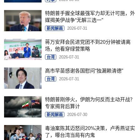
特朗普手握全球最强军力却无计可施，外
媒揭美伊战争“无解三选一”
新闻解画
2026-07-31
蒋万安拜会民进党团不到20分钟被请离
场，他看穿绿营策略
台湾
2026-07-31
高市早苗感谢各国慰问“独漏赖清德”
台湾
2026-07-31
特朗普刚停火，伊朗为何反而主动开战？
专家揭背后算计
新闻解画
2026-07-30
毒油案陈其迈怒问20%决策，卢秀燕证实
了，曝台湾当局有内鬼