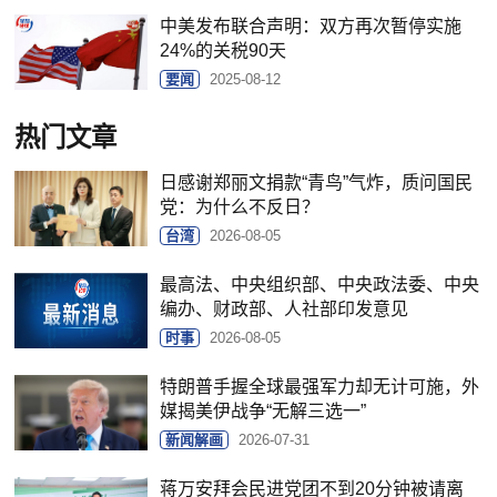
中美发布联合声明：双方再次暂停实施
24%的关税90天
要闻
2025-08-12
热门文章
日感谢郑丽文捐款“青鸟”气炸，质问国民
党：为什么不反日？
台湾
2026-08-05
最高法、中央组织部、中央政法委、中央
编办、财政部、人社部印发意见
时事
2026-08-05
特朗普手握全球最强军力却无计可施，外
媒揭美伊战争“无解三选一”
新闻解画
2026-07-31
蒋万安拜会民进党团不到20分钟被请离