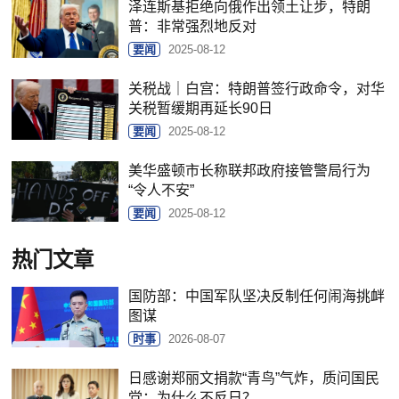
泽连斯基拒绝向俄作出领土让步，特朗
普：非常强烈地反对
要闻
2025-08-12
关税战｜白宫：特朗普签行政命令，对华
关税暂缓期再延长90日
要闻
2025-08-12
美华盛顿市长称联邦政府接管警局行为
“令人不安”
要闻
2025-08-12
热门文章
国防部：中国军队坚决反制任何闹海挑衅
图谋
时事
2026-08-07
日感谢郑丽文捐款“青鸟”气炸，质问国民
党：为什么不反日？