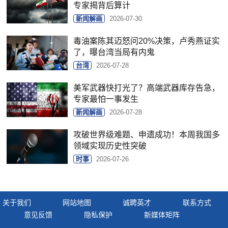
专家揭背后算计
新闻解画
2026-07-30
毒油案陈其迈怒问20%决策，卢秀燕证实
了，曝台湾当局有内鬼
台湾
2026-07-28
美军武器快打光了？高端武器库存告急，
专家最怕一事发生
新闻解画
2026-07-28
攻破世界级难题、申遗成功！本周我国多
领域实现历史性突破
时事
2026-07-26
关于我们
网站地图
诚聘英才
联系方式
意见反馈
隐私保护
新媒体矩阵