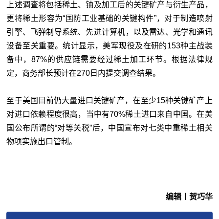
上述调查将包括稀土、铀及加工后的关键矿产与衍生产品，
更将稀土形容为“国防工业基础的关键构件”，对于制造喷射
引擎、飞弹制导系统、先进计算机，以及雷达、光学和通讯
设备至关重要。
统计显示，美军现役及在研的153种主战装
备中，87%的供应链需要经过
稀土
加工环节。
根据法律规
定，商务部长预计在270日内提交调查结果。
至于美国目前仍大量进口关键矿产，在至少15种关键矿产上
对进口依赖程度很高，当中有70%稀土进口来自中国。
在美
国公布所谓的“对等关税”后，中国宣布对七类中重
稀土
相关
物项实施出口管制。
编辑︱贺巧华