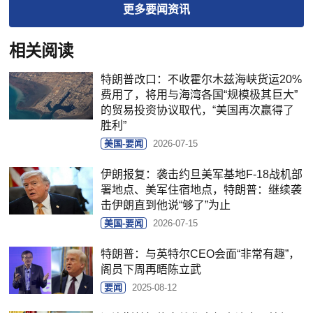
更多
要闻
资讯
相关阅读
特朗普改口：不收霍尔木兹海峡货运20%
费用了，将用与海湾各国“规模极其巨大”
的贸易投资协议取代，“美国再次赢得了
胜利”
美国-要闻
2026-07-15
伊朗报复：袭击约旦美军基地F-18战机部
署地点、美军住宿地点，特朗普：继续袭
击伊朗直到他说“够了”为止
美国-要闻
2026-07-15
特朗普：与英特尔CEO会面“非常有趣”，
阁员下周再晤陈立武
要闻
2025-08-12