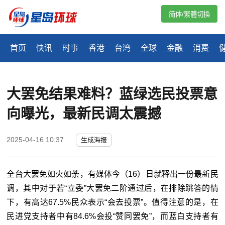
简体/繁體切換
首页
快讯
时事
香港
台湾
全球
金融
消费
大罢免结果难料？蓝绿选民投票意
向曝光，最新民调太震撼
2025-04-16 10:37
生成海报
全台大罢免如火如荼，有媒体今（16）日就释出一份最新民
调，其中对于若
“立委”
大罢免二阶通过后，在排除跳答的情
下，有高达67.5%民众表示“会去投票”。值得注意的是，在
民进党支持者中有84.6%会投“赞同罢免”，而蓝白支持者有