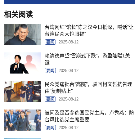
相关阅读
台湾网红“馆长”陈之汉今日抵深，喊话“让
台湾民众大饱眼福”
要闻
2025-08-12
赖清德声望“雪崩式下跌”，游盈隆曝1关
键
要闻
2025-08-12
民众党痛批台“高院”，驳回柯文哲抗告理
由“复制贴上”
要闻
2025-08-12
被问及是否参选国民党主席，卢秀燕：防
台风比选党主席重要
要闻
2025-08-12