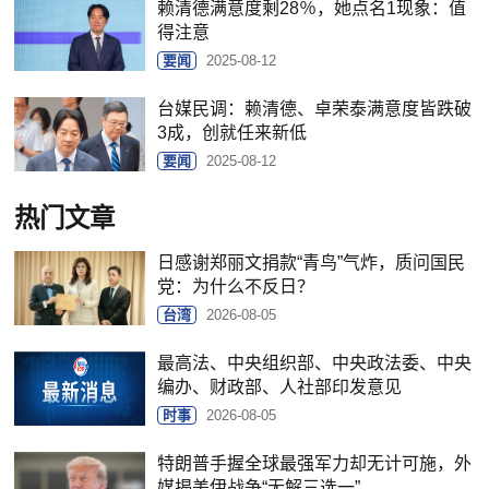
赖清德满意度剩28％，她点名1现象：值
得注意
要闻
2025-08-12
台媒民调：赖清德、卓荣泰满意度皆跌破
3成，创就任来新低
要闻
2025-08-12
热门文章
日感谢郑丽文捐款“青鸟”气炸，质问国民
党：为什么不反日？
台湾
2026-08-05
最高法、中央组织部、中央政法委、中央
编办、财政部、人社部印发意见
时事
2026-08-05
特朗普手握全球最强军力却无计可施，外
媒揭美伊战争“无解三选一”