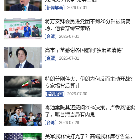
新闻解画
2026-07-31
蒋万安拜会民进党团不到20分钟被请离
场，他看穿绿营策略
台湾
2026-07-31
高市早苗感谢各国慰问“独漏赖清德”
台湾
2026-07-31
特朗普刚停火，伊朗为何反而主动开战？
专家揭背后算计
新闻解画
2026-07-30
毒油案陈其迈怒问20%决策，卢秀燕证实
了，曝台湾当局有内鬼
台湾
2026-07-28
美军武器快打光了？高端武器库存告急，