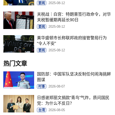
要闻
2025-08-12
关税战｜白宫：特朗普签行政命令，对华
关税暂缓期再延长90日
要闻
2025-08-12
美华盛顿市长称联邦政府接管警局行为
“令人不安”
要闻
2025-08-12
热门文章
国防部：中国军队坚决反制任何闹海挑衅
图谋
时事
2026-08-07
日感谢郑丽文捐款“青鸟”气炸，质问国民
党：为什么不反日？
台湾
2026-08-05