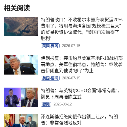
相关阅读
特朗普改口：不收霍尔木兹海峡货运20%
费用了，将用与海湾各国“规模极其巨大”
的贸易投资协议取代，“美国再次赢得了
胜利”
美国-要闻
2026-07-15
伊朗报复：袭击约旦美军基地F-18战机部
署地点、美军住宿地点，特朗普：继续袭
击伊朗直到他说“够了”为止
美国-要闻
2026-07-15
特朗普：与英特尔CEO会面“非常有趣”，
阁员下周再晤陈立武
要闻
2025-08-12
泽连斯基拒绝向俄作出领土让步，特朗
普：非常强烈地反对