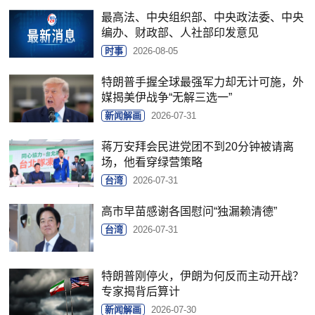
最高法、中央组织部、中央政法委、中央
编办、财政部、人社部印发意见
时事
2026-08-05
特朗普手握全球最强军力却无计可施，外
媒揭美伊战争“无解三选一”
新闻解画
2026-07-31
蒋万安拜会民进党团不到20分钟被请离
场，他看穿绿营策略
台湾
2026-07-31
高市早苗感谢各国慰问“独漏赖清德”
台湾
2026-07-31
特朗普刚停火，伊朗为何反而主动开战？
专家揭背后算计
新闻解画
2026-07-30