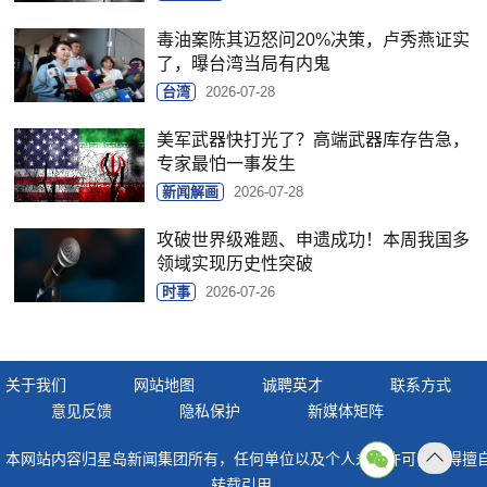
毒油案陈其迈怒问20%决策，卢秀燕证实
了，曝台湾当局有内鬼
台湾
2026-07-28
美军武器快打光了？高端武器库存告急，
专家最怕一事发生
新闻解画
2026-07-28
攻破世界级难题、申遗成功！本周我国多
领域实现历史性突破
时事
2026-07-26
关于我们
网站地图
诚聘英才
联系方式
意见反馈
隐私保护
新媒体矩阵
本网站内容归星岛新闻集团所有，任何单位以及个人未经许可，不得擅
返回
转载引用。