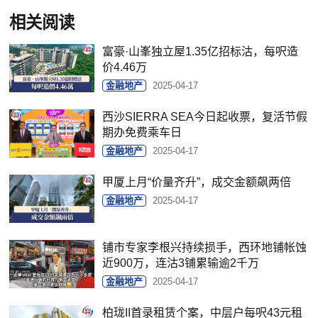
相关阅读
富豪·山峯独立屋1.35亿招标沽，每呎造
价4.46万
金融地产
2025-04-17
西沙SIERRA SEA今日起收票，复活节假
期办免费乘车日
金融地产
2025-04-17
甲厦上月“价量齐升”，成交金额飙两倍
金融地产
2025-04-17
铺市专家李根兴持续损手，西环地铺帐蚀
近900万，连沽3铺累输逾2千万
金融地产
2025-04-17
柏珑II首录租赁个案，中层户每呎43元租