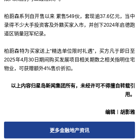
柏蔚森系列自开售以来 累售549伙，套现逾37.6亿元，当中
录得不少大手投资客及外籍买家入市，并创下2024年启德跑
道区销量冠军纪录。
柏蔚森特为买家送上“精选单位限时礼遇”，买方凡于即日至
2025年4月30日期间购买发展项目相关期数之相关指明住宅
物业，可获赠额外4%售价折扣。
以上内容归星岛新闻集团所有，未经许可不得擅自转载引
用。
编辑︱胡影雅
更多
金融地产
资讯