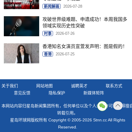
新闻解画
2026-07-28
攻破世界级难题、申遗成功！本周我国多
领域实现历史性突破
时事
2026-07-26
香港知名女演员宣萱发声明：图是假的！
香港
2026-07-25
关于我们
网站地图
诚聘英才
联系方式
意见反馈
隐私保护
新媒体矩阵
本网站内容归星岛新闻集团所有，任何单位以及个人未经许可，不得擅
返回
转载引用。
顶部
星岛环球网版权所有 Copyright © 2005-2026 Stnn.cc All Rights
Reserved.