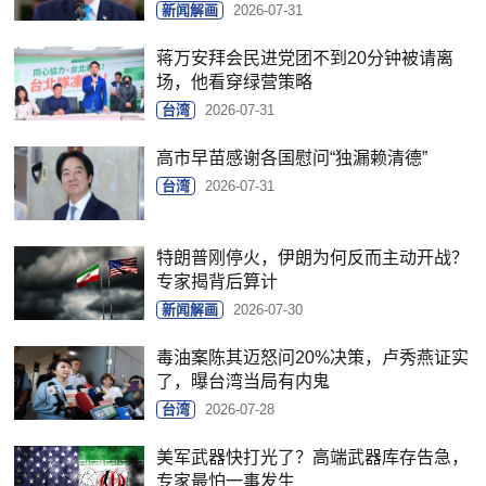
新闻解画
2026-07-31
蒋万安拜会民进党团不到20分钟被请离
场，他看穿绿营策略
台湾
2026-07-31
高市早苗感谢各国慰问“独漏赖清德”
台湾
2026-07-31
特朗普刚停火，伊朗为何反而主动开战？
专家揭背后算计
新闻解画
2026-07-30
毒油案陈其迈怒问20%决策，卢秀燕证实
了，曝台湾当局有内鬼
台湾
2026-07-28
美军武器快打光了？高端武器库存告急，
专家最怕一事发生