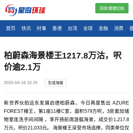
简体/繁體切換
首页
快讯
时事
香港
台湾
全球
金融
消费
柏蔚森海景楼王1217.8万沽，呎
价逾2.1万
2025-04-16 15:25
生成海报
新世界伙拍远东发展启德柏蔚森，今日再度售出 AZURE
FOREST楼王，第1座11楼C室，面积579方呎，3房套加储
物室连洗手间间隔 ，享开扬前席游艇海景，成交价1,217.8
万元，呎价21,033元。 海景楼王深受市场追捧，同类单位仅