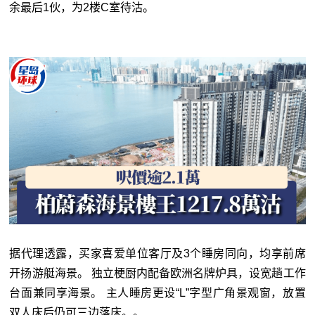
余最后1伙，为2楼C室待沽。
据代理透露，买家喜爱单位客厅及3个睡房同向，均享前席
开扬游艇海景。 独立梗厨内配备欧洲名牌炉具，设宽趟工作
台面兼同享海景。 主人睡房更设“L”字型广角景观窗，放置
双人床后仍可三边落床。。