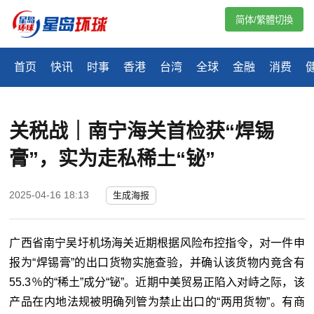
简体/繁體切換
首页
快讯
时事
香港
台湾
全球
金融
消费
关税战｜南宁海关首检获“焊锡
膏”，实为走私稀土“铋”
2025-04-16 18:13
生成海报
广西省南宁吴圩机场海关近期根据风险布控指令，对一件申
报为“焊锡膏”的出口货物实施查验，并确认该货物内竟含有
55.3
％的“稀土”成分“铋”。近期中美贸易正陷入对峙之际，该
产品在内地法规被明确列管为禁止出口的“两用货物”。有商