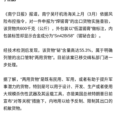
《南宁日报》报道，南宁吴圩机场海关上月（3月）依据风
险布控指令，对一件申报为“焊锡膏”的出口货物实施查验，
该货物共600千克（公斤），外包装以“低温锡膏”做标注，内
包装标签却显示合金成分为“Sn42Bi58”（锡铋合金）。
经技术检测后发现，该货物“铋”含量高达55.3%，属于明确
列管的出口管制“两用货物”。目前该案已移交缉私部门进一
步处理。
据了解，“两用货物”是既有民用、军用，或者有助于提升军
事潜力的货物，特别是可以用于设计、开发、生产或者使用
大规模杀伤性武器及其运载工具，亦是美国总统特朗普日前
宣布“对等关税”措施下，内地用以给予反制、限制其出口的
机敏货物。