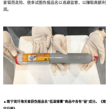
家铤而走险、侥幸试图伪报品名以逃避监管，以赚取高额利
润。
▲南宁吴圩海关查获伪报品名“低温锡膏”商品中含有“铋”成分。《南
宁日报》