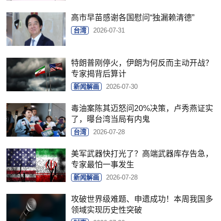
高市早苗感谢各国慰问“独漏赖清德”
台湾
2026-07-31
特朗普刚停火，伊朗为何反而主动开战？
专家揭背后算计
新闻解画
2026-07-30
毒油案陈其迈怒问20%决策，卢秀燕证实
了，曝台湾当局有内鬼
台湾
2026-07-28
美军武器快打光了？高端武器库存告急，
专家最怕一事发生
新闻解画
2026-07-28
攻破世界级难题、申遗成功！本周我国多
领域实现历史性突破