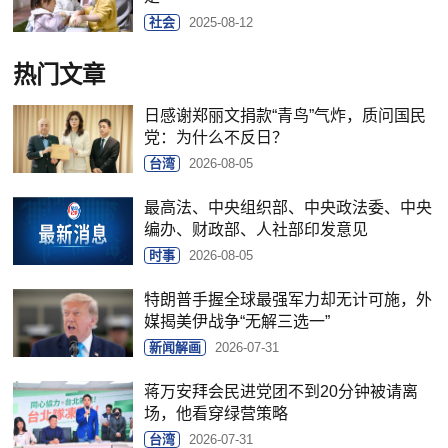
社会
2025-08-12
热门文章
日感谢郑丽文捐款“青鸟”气炸，质问国民
党：为什么不反日？
台湾
2026-08-05
最高法、中央组织部、中央政法委、中央
编办、财政部、人社部印发意见
时事
2026-08-05
特朗普手握全球最强军力却无计可施，外
媒揭美伊战争“无解三选一”
新闻解画
2026-07-31
蒋万安拜会民进党团不到20分钟被请离
场，他看穿绿营策略
台湾
2026-07-31