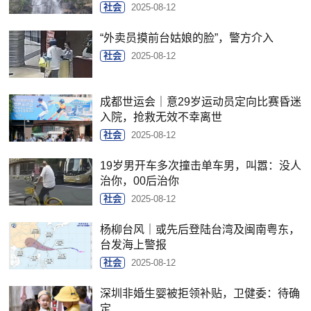
社会
2025-08-12
“外卖员摸前台姑娘的脸”，警方介入
社会
2025-08-12
成都世运会｜意29岁运动员定向比赛昏迷
入院，抢救无效不幸离世
社会
2025-08-12
19岁男开车多次撞击单车男，叫嚣：没人
治你，00后治你
社会
2025-08-12
杨柳台风｜或先后登陆台湾及闽南粤东，
台发海上警报
社会
2025-08-12
深圳非婚生婴被拒领补贴，卫健委：待确
定