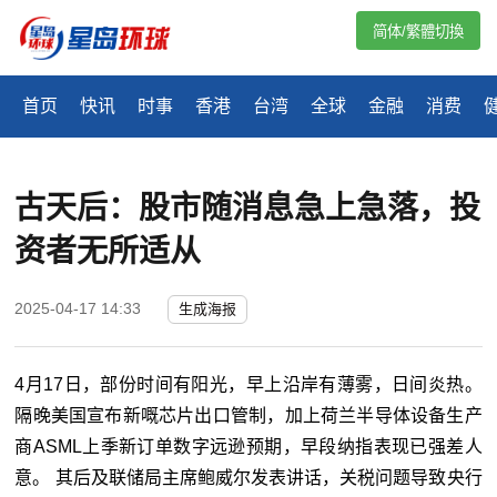
简体/繁體切換
首页
快讯
时事
香港
台湾
全球
金融
消费
古天后：股市随消息急上急落，投
资者无所适从
2025-04-17 14:33
生成海报
4月17日，部份时间有阳光，早上沿岸有薄雾，日间炎热。
隔晚美国宣布新嘅芯片出口管制，加上荷兰半导体设备生产
商ASML上季新订单数字远逊预期，早段纳指表现已强差人
意。 其后及联储局主席鲍威尔发表讲话，关税问题导致央行