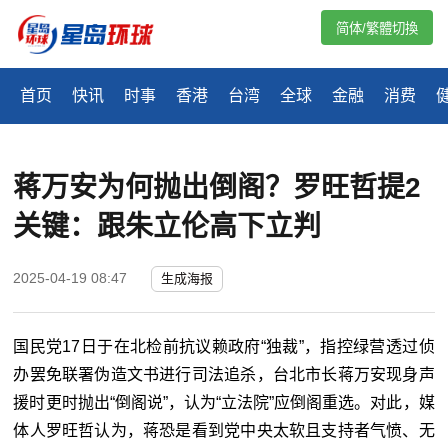
简体/繁體切換
首页
快讯
时事
香港
台湾
全球
金融
消费
蒋万安为何抛出倒阁？罗旺哲提2
关键：跟朱立伦高下立判
2025-04-19 08:47
生成海报
国民党17日于在北检前抗议赖政府“独裁”，指控绿营透过侦
办罢免联署伪造文书进行司法追杀，台北市长蒋万安现身声
援时更时抛出“倒阁说”，认为“立法院”应倒阁重选。对此，媒
体人罗旺哲认为，蒋恐是看到党中央太软且支持者气愤、无