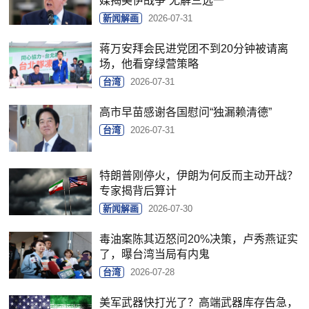
媒揭美伊战争“无解三选一”
新闻解画
2026-07-31
蒋万安拜会民进党团不到20分钟被请离
场，他看穿绿营策略
台湾
2026-07-31
高市早苗感谢各国慰问“独漏赖清德”
台湾
2026-07-31
特朗普刚停火，伊朗为何反而主动开战？
专家揭背后算计
新闻解画
2026-07-30
毒油案陈其迈怒问20%决策，卢秀燕证实
了，曝台湾当局有内鬼
台湾
2026-07-28
美军武器快打光了？高端武器库存告急，