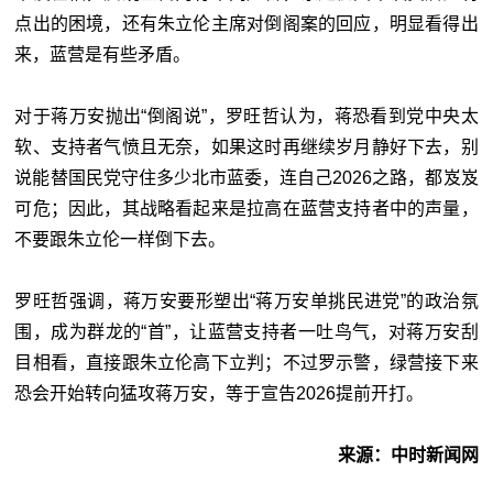
点出的困境，还有朱立伦主席对倒阁案的回应，明显看得出
来，蓝营是有些矛盾。
对于蒋万安抛出“倒阁说”，罗旺哲认为，蒋恐看到党中央太
软、支持者气愤且无奈，如果这时再继续岁月静好下去，别
说能替国民党守住多少北市蓝委，连自己2026之路，都岌岌
可危；因此，其战略看起来是拉高在蓝营支持者中的声量，
不要跟朱立伦一样倒下去。
罗旺哲强调，蒋万安要形塑出“蒋万安单挑民进党”的政治氛
围，成为群龙的“首”，让蓝营支持者一吐鸟气，对蒋万安刮
目相看，直接跟朱立伦高下立判；不过罗示警，绿营接下来
恐会开始转向猛攻蒋万安，等于宣告2026提前开打。
来源：中时新闻网