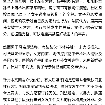
侦查人员查明，女子左右大臂、右手腕均有淤青。现场卧室
牀单上可检出席某某精斑，客厅窗帘有被烧过痕迹。社区监
控录像也录下了女子逃离及被拖回的全程。女子称恋爱期
间，曾明确表示过自己反对婚前性行为。法院认为，席某某
违背被害人意志，强行与其发生性关系，案件证据确实充
分，证据链完整，可认定席某某强奸被害人的事实。
然而男子母亲却坚称，席某某仅“下体接触”，未完成插入。
司法鉴定也显示，女方内裤、阴道擦拭物中未检出人精斑及
基因分型，医院诊疗手册显示女方处女膜完整，未见新鲜破
口。针对二审判决，男子母亲称已当庭递交申诉状。
针对本案网友众说纷纭，有人质疑“订婚是否意味着默认同意
性行为”。对此本案审判长释法称，与妇女发生性行为不能违
背其意志，与双方是否订婚无关。刑法规定，以暴力、胁逼
或者其他手段强行与妇女发生性关系的行为构成强奸罪。处