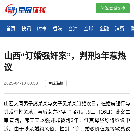
简体/繁體切換
首页
快讯
时事
香港
台湾
全球
金融
消费
山西“订婚强奸案”，判刑3年惹热
议
2025-04-19 09:38
生成海报
山西大同男子席某某与女子吴某某订婚次日，在婚房强行与
其发生性关系，事后女方控男子强奸。周三（16日）此案二
审宣判，席某某以强奸罪被判3年，惟其母坚称将继续申
诉。由于涉及婚约风俗、性别平等、婚恋价值观等敏感议