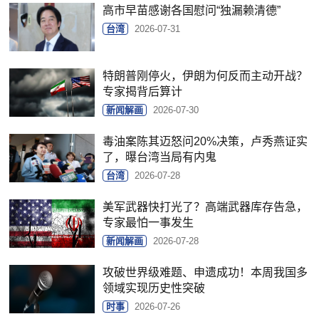
高市早苗感谢各国慰问“独漏赖清德”
台湾
2026-07-31
特朗普刚停火，伊朗为何反而主动开战？
专家揭背后算计
新闻解画
2026-07-30
毒油案陈其迈怒问20%决策，卢秀燕证实
了，曝台湾当局有内鬼
台湾
2026-07-28
美军武器快打光了？高端武器库存告急，
专家最怕一事发生
新闻解画
2026-07-28
攻破世界级难题、申遗成功！本周我国多
领域实现历史性突破
时事
2026-07-26