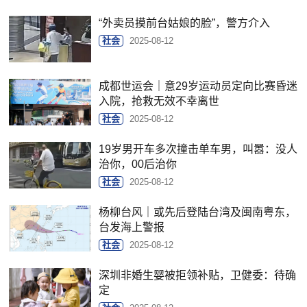
“外卖员摸前台姑娘的脸”，警方介入
社会
2025-08-12
成都世运会｜意29岁运动员定向比赛昏迷
入院，抢救无效不幸离世
社会
2025-08-12
19岁男开车多次撞击单车男，叫嚣：没人
治你，00后治你
社会
2025-08-12
杨柳台风｜或先后登陆台湾及闽南粤东，
台发海上警报
社会
2025-08-12
深圳非婚生婴被拒领补贴，卫健委：待确
定