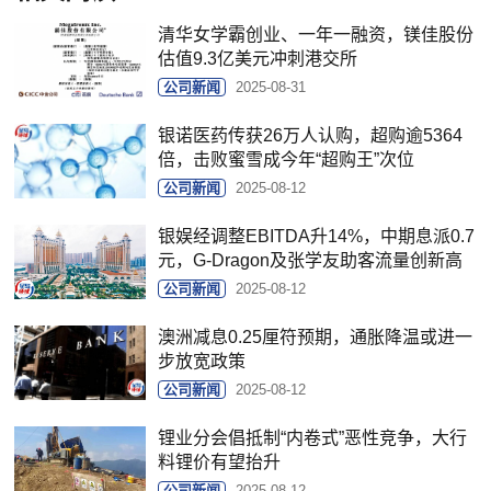
清华女学霸创业、一年一融资，镁佳股份
估值9.3亿美元冲刺港交所
公司新闻
2025-08-31
银诺医药传获26万人认购，超购逾5364
倍，击败蜜雪成今年“超购王”次位
公司新闻
2025-08-12
银娱经调整EBITDA升14%，中期息派0.7
元，G-Dragon及张学友助客流量创新高
公司新闻
2025-08-12
澳洲减息0.25厘符预期，通胀降温或进一
步放宽政策
公司新闻
2025-08-12
锂业分会倡抵制“内卷式”恶性竞争，大行
料锂价有望抬升
公司新闻
2025-08-12