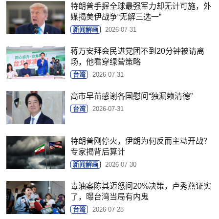
特朗普手握全球最强军力却无计可施，外
媒揭美伊战争“无解三选一”
新闻解画
2026-07-31
蒋万安拜会民进党团不到20分钟被请离
场，他看穿绿营策略
台湾
2026-07-31
高市早苗感谢各国慰问“独漏赖清德”
台湾
2026-07-31
特朗普刚停火，伊朗为何反而主动开战？
专家揭背后算计
新闻解画
2026-07-30
毒油案陈其迈怒问20%决策，卢秀燕证实
了，曝台湾当局有内鬼
台湾
2026-07-28