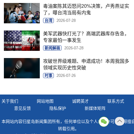
毒油案陈其迈怒问20%决策，卢秀燕证实
了，曝台湾当局有内鬼
台湾
2026-07-28
美军武器快打光了？高端武器库存告急，
专家最怕一事发生
新闻解画
2026-07-28
攻破世界级难题、申遗成功！本周我国多
领域实现历史性突破
时事
2026-07-26
关于我们
网站地图
诚聘英才
联系方式
意见反馈
隐私保护
新媒体矩阵
本网站内容归星岛新闻集团所有，任何单位以及个人未经许可，不得擅
返回
转载引用。