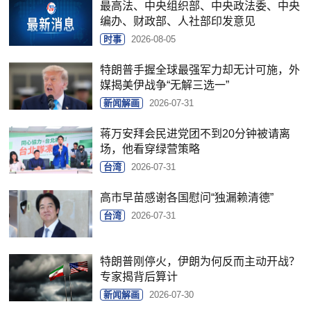
最高法、中央组织部、中央政法委、中央
编办、财政部、人社部印发意见
时事
2026-08-05
特朗普手握全球最强军力却无计可施，外
媒揭美伊战争“无解三选一”
新闻解画
2026-07-31
蒋万安拜会民进党团不到20分钟被请离
场，他看穿绿营策略
台湾
2026-07-31
高市早苗感谢各国慰问“独漏赖清德”
台湾
2026-07-31
特朗普刚停火，伊朗为何反而主动开战？
专家揭背后算计
新闻解画
2026-07-30