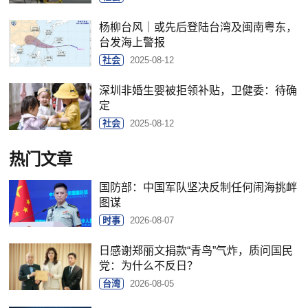
杨柳台风｜或先后登陆台湾及闽南粤东，
台发海上警报
社会
2025-08-12
深圳非婚生婴被拒领补贴，卫健委：待确
定
社会
2025-08-12
热门文章
国防部：中国军队坚决反制任何闹海挑衅
图谋
时事
2026-08-07
日感谢郑丽文捐款“青鸟”气炸，质问国民
党：为什么不反日？
台湾
2026-08-05