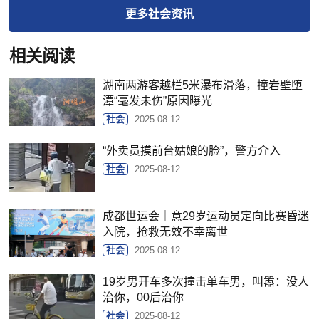
更多
社会
资讯
相关阅读
湖南两游客越栏5米瀑布滑落，撞岩壁堕
潭“毫发未伤”原因曝光
社会
2025-08-12
“外卖员摸前台姑娘的脸”，警方介入
社会
2025-08-12
成都世运会｜意29岁运动员定向比赛昏迷
入院，抢救无效不幸离世
社会
2025-08-12
19岁男开车多次撞击单车男，叫嚣：没人
治你，00后治你
社会
2025-08-12