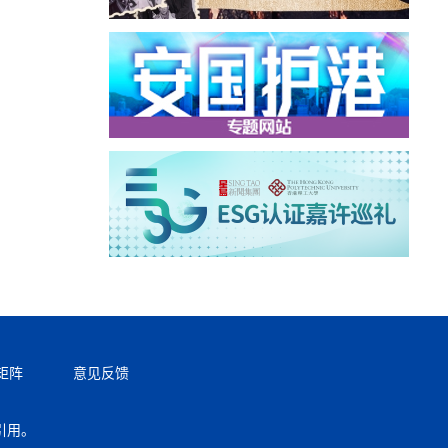
矩阵
意见反馈
引用。
返回顶部