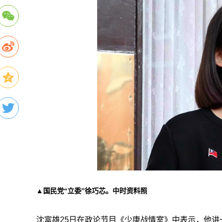
▲国民党“立委”徐巧芯。中时资料照
沈富雄25日在政论节目《少康战情室》中表示，他