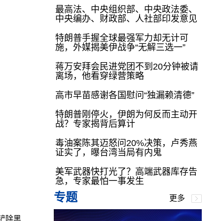
最高法、中央组织部、中央政法委、
中央编办、财政部、人社部印发意见
特朗普手握全球最强军力却无计可
施，外媒揭美伊战争“无解三选一”
蒋万安拜会民进党团不到20分钟被请
离场，他看穿绿营策略
高市早苗感谢各国慰问“独漏赖清德”
特朗普刚停火，伊朗为何反而主动开
战？专家揭背后算计
毒油案陈其迈怒问20%决策，卢秀燕
证实了，曝台湾当局有内鬼
美军武器快打光了？高端武器库存告
急，专家最怕一事发生
专题
更多
铲除黑