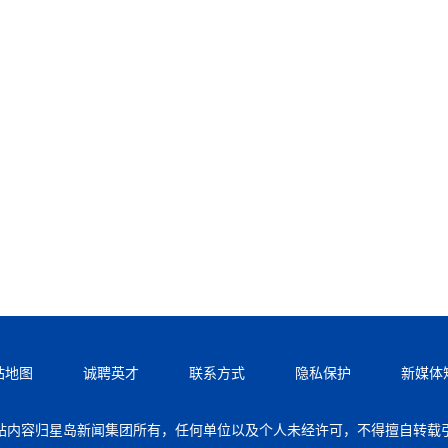
站地图
诚聘英才
联系方式
隐私保护
新媒体
站内容归星岛新闻集团所有，任何单位以及个人未经许可，不得擅自转载