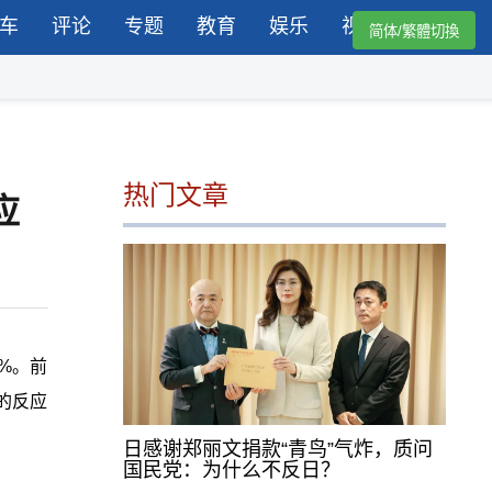
车
评论
专题
教育
娱乐
视频
简体/繁體切換
热门文章
应
%。前
的反应
日感谢郑丽文捐款“青鸟”气炸，质问
国民党：为什么不反日？