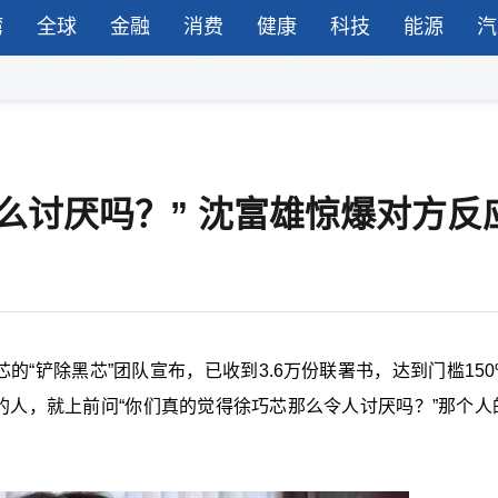
湾
全球
金融
消费
健康
科技
能源
汽
么讨厌吗？” 沈富雄惊爆对方反
的“铲除黑芯”团队宣布，已收到3.6万份联署书，达到门槛150
的人，就上前问“你们真的觉得徐巧芯那么令人讨厌吗？”那个人