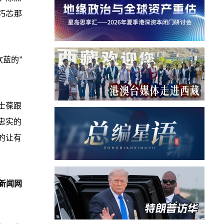
巧芯那
蓝的”
士葆跟
忠实的
的让有
新闻网