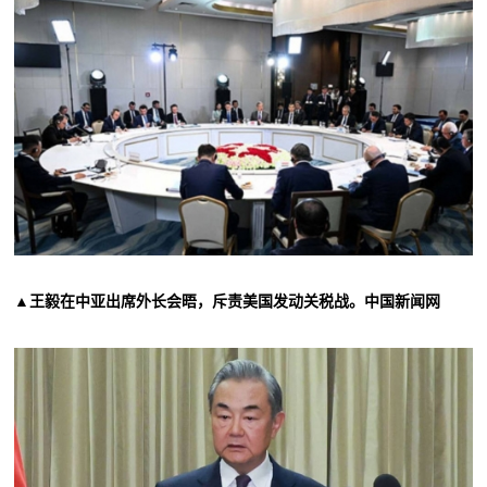
▲王毅在中亚出席外长会晤，斥责美国发动关税战。中国新闻网