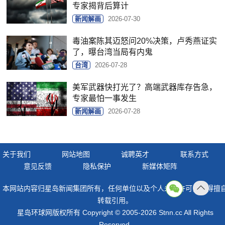
专家揭背后算计
新闻解画
2026-07-30
毒油案陈其迈怒问20%决策，卢秀燕证实
了，曝台湾当局有内鬼
台湾
2026-07-28
美军武器快打光了？高端武器库存告急，
专家最怕一事发生
新闻解画
2026-07-28
关于我们
网站地图
诚聘英才
联系方式
意见反馈
隐私保护
新媒体矩阵
本网站内容归星岛新闻集团所有，任何单位以及个人未经许可，不得擅
返回
转载引用。
顶部
星岛环球网版权所有 Copyright © 2005-2026 Stnn.cc All Rights
Reserved.