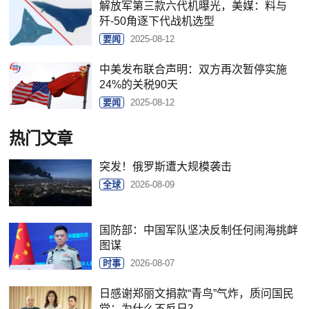
解放军第三款六代机曝光，美媒：料与
歼-50角逐下代战机选型
要闻
2025-08-12
中美发布联合声明：双方再次暂停实施
24%的关税90天
要闻
2025-08-12
热门文章
突发！俄罗斯遭大规模袭击
全球
2026-08-09
国防部：中国军队坚决反制任何闹海挑衅
图谋
时事
2026-08-07
日感谢郑丽文捐款“青鸟”气炸，质问国民
党：为什么不反日？