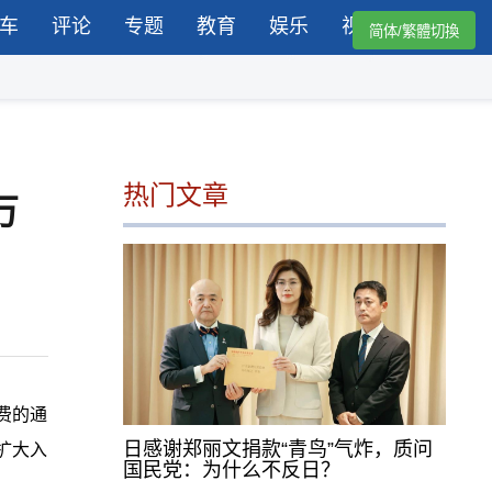
车
评论
专题
教育
娱乐
视频
简体/繁體切換
热门文章
万
费的通
日感谢郑丽文捐款“青鸟”气炸，质问
扩大入
国民党：为什么不反日？