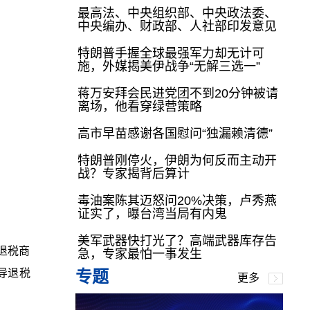
最高法、中央组织部、中央政法委、
中央编办、财政部、人社部印发意见
特朗普手握全球最强军力却无计可
施，外媒揭美伊战争“无解三选一”
蒋万安拜会民进党团不到20分钟被请
离场，他看穿绿营策略
高市早苗感谢各国慰问“独漏赖清德”
特朗普刚停火，伊朗为何反而主动开
战？专家揭背后算计
毒油案陈其迈怒问20%决策，卢秀燕
证实了，曝台湾当局有内鬼
美军武器快打光了？高端武器库存告
退税商
急，专家最怕一事发生
导退税
专题
更多