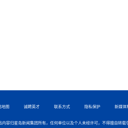
站地图
诚聘英才
联系方式
隐私保护
新媒体
站内容归星岛新闻集团所有，任何单位以及个人未经许可，不得擅自转载