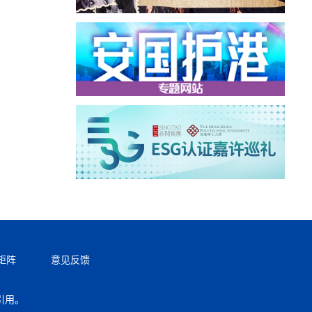
矩阵
意见反馈
引用。
返回顶部