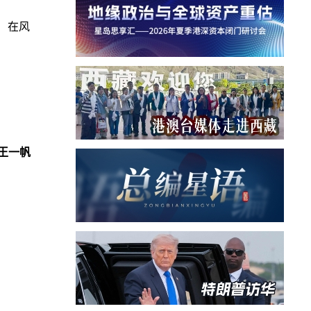
 在风
王一帆