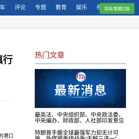
车
评论
专题
教育
娱乐
视频
简体/繁體切換
热门文章
慎行
最高法、中央组织部、中央政法委、
中央编办、财政部、人社部印发意见
特朗普手握全球最强军力却无计可
的港口
施，外媒揭美伊战争“无解三选一”