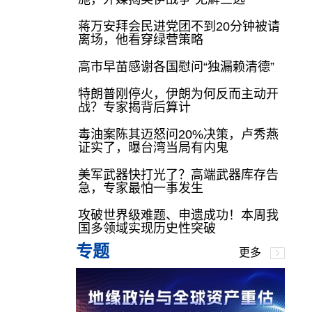
蒋万安拜会民进党团不到20分钟被请
离场，他看穿绿营策略
高市早苗感谢各国慰问“独漏赖清德”
特朗普刚停火，伊朗为何反而主动开
战？专家揭背后算计
毒油案陈其迈怒问20%决策，卢秀燕
证实了，曝台湾当局有内鬼
美军武器快打光了？高端武器库存告
急，专家最怕一事发生
攻破世界级难题、申遗成功！本周我
国多领域实现历史性突破
专题
更多