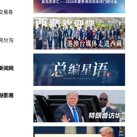
交易各
充分沟
新闻网
胡影雅