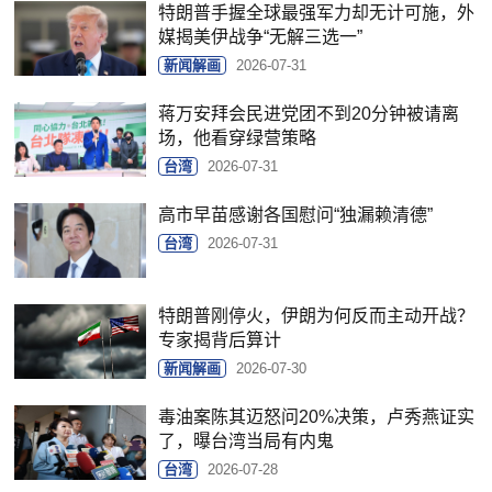
特朗普手握全球最强军力却无计可施，外
媒揭美伊战争“无解三选一”
新闻解画
2026-07-31
蒋万安拜会民进党团不到20分钟被请离
场，他看穿绿营策略
台湾
2026-07-31
高市早苗感谢各国慰问“独漏赖清德”
台湾
2026-07-31
特朗普刚停火，伊朗为何反而主动开战？
专家揭背后算计
新闻解画
2026-07-30
毒油案陈其迈怒问20%决策，卢秀燕证实
了，曝台湾当局有内鬼
台湾
2026-07-28