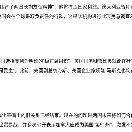
“违背了两国长期友谊精神”，他将捍卫国家利益。澳大利亚智库
美国会在全球采取负责任的行动，这是该机构进行此项民意调查2
国选择党列为明确的“极右翼组织”。美国国务卿鲁比奥就此在社
就是民主”。此前，美国副总统万斯、美国企业家埃隆·马斯克也均
体化基础上的旧关系已经结束。现在的问题是两国未来将如何合
贸易战，并多次公开表示加拿大应成为美国“第51州”，激发不