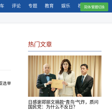
车
评论
专题
教育
娱乐
视频
简体/繁體切換
热门文章
亚选举
日感谢郑丽文捐款“青鸟”气炸，质问
国民党：为什么不反日？