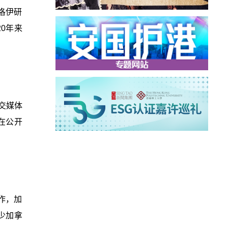
洛伊研
0年来
交媒体
在公开
作，加
少加拿