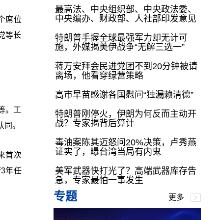
最高法、中央组织部、中央政法委、
中央编办、财政部、人社部印发意见
个席位
党等长
特朗普手握全球最强军力却无计可
施，外媒揭美伊战争“无解三选一”
蒋万安拜会民进党团不到20分钟被请
离场，他看穿绿营策略
高市早苗感谢各国慰问“独漏赖清德”
等。工
特朗普刚停火，伊朗为何反而主动开
战？专家揭背后算计
认同。
毒油案陈其迈怒问20%决策，卢秀燕
证实了，曝台湾当局有内鬼
来首次
美军武器快打光了？高端武器库存告
3年任
急，专家最怕一事发生
专题
更多