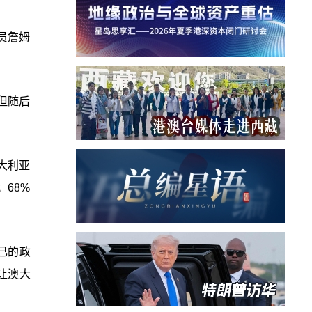
员詹姆
但随后
大利亚
68%
己的政
让澳大