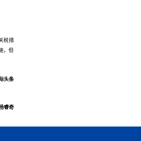
关税措
施，但
际头条
杨睿奇