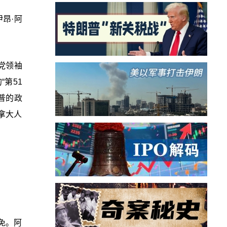
昂·阿
党领袖
第51
普的政
拿大人
免。阿