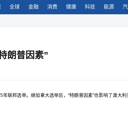
湾
全球
金融
消费
健康
科技
能源
汽
特朗普因素”
25年联邦选举。继加拿大选举后，“特朗普因素”也影响了澳大利