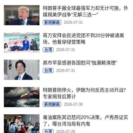
特朗普手握全球最强军力却无计可施，外
媒揭美伊战争“无解三选一”
新闻解画
2026-07-31
蒋万安拜会民进党团不到20分钟被请离
场，他看穿绿营策略
台湾
2026-07-31
高市早苗感谢各国慰问“独漏赖清德”
台湾
2026-07-31
特朗普刚停火，伊朗为何反而主动开战？
专家揭背后算计
新闻解画
2026-07-30
毒油案陈其迈怒问20%决策，卢秀燕证实
了，曝台湾当局有内鬼
台湾
2026-07-28