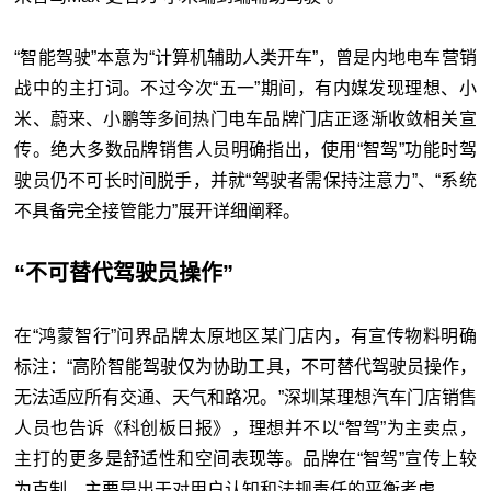
“智能驾驶”本意为“计算机辅助人类开车”，曾是内地电车营销
战中的主打词。不过今次“五一”期间，有内媒发现理想、小
米、蔚来、小鹏等多间热门电车品牌门店正逐渐收敛相关宣
传。绝大多数品牌销售人员明确指出，使用“智驾”功能时驾
驶员仍不可长时间脱手，并就“驾驶者需保持注意力”、“系统
不具备完全接管能力”展开详细阐释。
“不可替代驾驶员操作”
在“鸿蒙智行”问界品牌太原地区某门店内，有宣传物料明确
标注：“高阶智能驾驶仅为协助工具，不可替代驾驶员操作，
无法适应所有交通、天气和路况。”深圳某理想汽车门店销售
人员也告诉《科创板日报》，理想并不以“智驾”为主卖点，
主打的更多是舒适性和空间表现等。品牌在“智驾”宣传上较
为克制，主要是出于对用户认知和法规责任的平衡考虑。