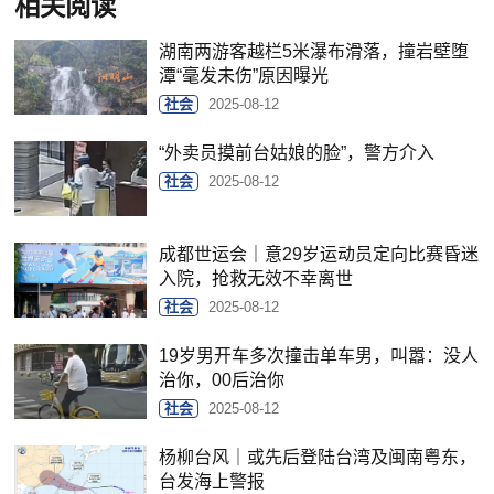
相关阅读
湖南两游客越栏5米瀑布滑落，撞岩壁堕
潭“毫发未伤”原因曝光
社会
2025-08-12
“外卖员摸前台姑娘的脸”，警方介入
社会
2025-08-12
成都世运会｜意29岁运动员定向比赛昏迷
入院，抢救无效不幸离世
社会
2025-08-12
19岁男开车多次撞击单车男，叫嚣：没人
治你，00后治你
社会
2025-08-12
杨柳台风｜或先后登陆台湾及闽南粤东，
台发海上警报