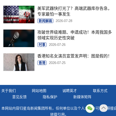
美军武器快打光了？高端武器库存告急，
专家最怕一事发生
新闻解画
2026-07-28
攻破世界级难题、申遗成功！本周我国多
领域实现历史性突破
时事
2026-07-26
香港知名女演员宣萱发声明：图是假的！
香港
2026-07-25
关于我们
网站地图
诚聘英才
联系方式
意见反馈
隐私保护
新媒体矩阵
本网站内容归星岛新闻集团所有，任何单位以及个人未经许可，不得擅
返回
转载引用。