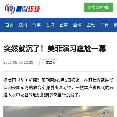
简体/繁體切換
首页
快讯
时事
香港
台湾
全球
金融
消费
突然就沉了！美菲演习尴尬一幕
2025-05-06 13:29
生成海报
据美国《防务新闻》周刊网站5月5日报道，在菲律宾武装部
队和美国军方的联合实弹射击演习中，一艘本应被现代武器
送入水中坟墓的退役舰艇竟然自行沉没了。