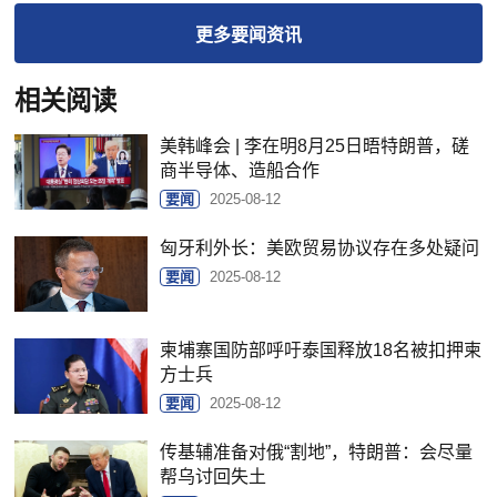
更多
要闻
资讯
相关阅读
美韩峰会 | 李在明8月25日晤特朗普，磋
商半导体、造船合作
要闻
2025-08-12
匈牙利外长：美欧贸易协议存在多处疑问
要闻
2025-08-12
柬埔寨国防部呼吁泰国释放18名被扣押柬
方士兵
要闻
2025-08-12
传基辅准备对俄“割地”，特朗普：会尽量
帮乌讨回失土