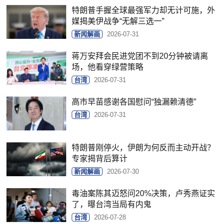
特朗普手握全球最强军力却无计可施，外
媒揭美伊战争“无解三选一”
新闻解画
2026-07-31
蒋万安拜会民进党团不到20分钟被请离
场，他看穿绿营策略
台湾
2026-07-31
高市早苗感谢各国慰问“独漏赖清德”
台湾
2026-07-31
特朗普刚停火，伊朗为何反而主动开战？
专家揭背后算计
新闻解画
2026-07-30
毒油案陈其迈怒问20%决策，卢秀燕证实
了，曝台湾当局有内鬼
台湾
2026-07-28