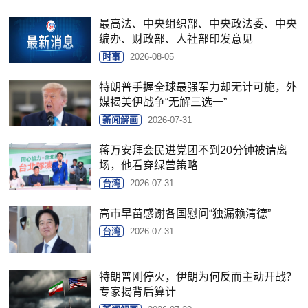
最高法、中央组织部、中央政法委、中央
编办、财政部、人社部印发意见
时事
2026-08-05
特朗普手握全球最强军力却无计可施，外
媒揭美伊战争“无解三选一”
新闻解画
2026-07-31
蒋万安拜会民进党团不到20分钟被请离
场，他看穿绿营策略
台湾
2026-07-31
高市早苗感谢各国慰问“独漏赖清德”
台湾
2026-07-31
特朗普刚停火，伊朗为何反而主动开战？
专家揭背后算计