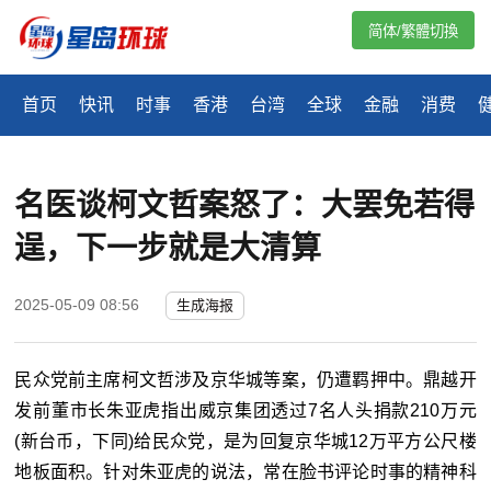
简体/繁體切換
首页
快讯
时事
香港
台湾
全球
金融
消费
名医谈柯文哲案怒了：大罢免若得
逞，下一步就是大清算
2025-05-09 08:56
生成海报
民众党前主席柯文哲涉及京华城等案，仍遭羁押中。鼎越开
发前董市长朱亚虎指出威京集团透过7名人头捐款210万元
(新台币，下同)给民众党，是为回复京华城12万平方公尺楼
地板面积。针对朱亚虎的说法，常在脸书评论时事的精神科