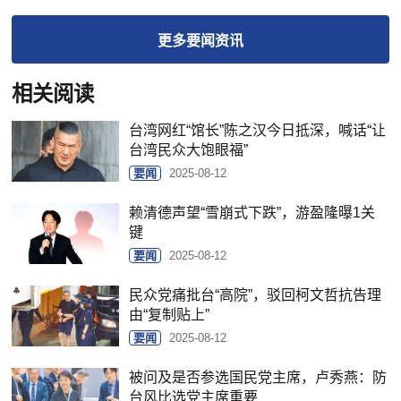
更多
要闻
资讯
相关阅读
台湾网红“馆长”陈之汉今日抵深，喊话“让
台湾民众大饱眼福”
要闻
2025-08-12
赖清德声望“雪崩式下跌”，游盈隆曝1关
键
要闻
2025-08-12
民众党痛批台“高院”，驳回柯文哲抗告理
由“复制贴上”
要闻
2025-08-12
被问及是否参选国民党主席，卢秀燕：防
台风比选党主席重要