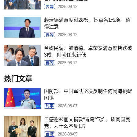
要闻
2025-08-12
赖清德满意度剩28％，她点名1现象：值
得注意
要闻
2025-08-12
台媒民调：赖清德、卓荣泰满意度皆跌破
3成，创就任来新低
要闻
2025-08-12
热门文章
国防部：中国军队坚决反制任何闹海挑衅
图谋
时事
2026-08-07
日感谢郑丽文捐款“青鸟”气炸，质问国民
党：为什么不反日？
台湾
2026-08-05