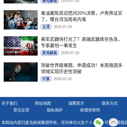
新闻解画
2026-07-30
毒油案陈其迈怒问20%决策，卢秀燕证实
了，曝台湾当局有内鬼
台湾
2026-07-28
美军武器快打光了？高端武器库存告急，
专家最怕一事发生
新闻解画
2026-07-28
攻破世界级难题、申遗成功！本周我国多
领域实现历史性突破
时事
2026-07-26
关于我们
网站地图
诚聘英才
联系方式
意见反馈
隐私保护
新媒体矩阵
本网站内容归星岛新闻集团所有，任何单位以及个人未经许可，不得擅