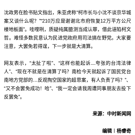
沈政男在脸书贴文指出，朱亚虎称“柯市长与小沈不谈京华城
案又谈什么呢？”“210万应是谢谢北市府恢复12万平方公尺
楼地板面”。哇哩咧，质疑纯属臆测当成认罪，借此诬陷柯文
哲。难怪多数民意认为民进党政府用司法搞在野党。大家要
注意，大罢免若得逞，下一步就是大清算。
网友表示，“太扯了啦”、“这样也能起诉....夸张的台湾法律
人”、“现在不就是在清算了吗？南检今天就起诉了国民党台
南地方党部的…反观掏空国家的超思案，有人负责了吗？”、
“又不会罢免成功！哈”、“我一定会请我周遭同事朋友去投下
反罢免”。
来源：中时新闻网
编辑︱杨睿奇