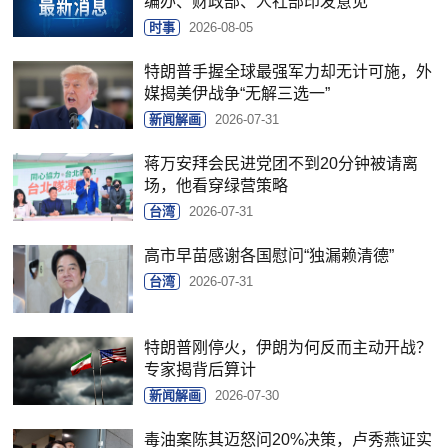
编办、财政部、人社部印发意见
时事
2026-08-05
特朗普手握全球最强军力却无计可施，外
媒揭美伊战争“无解三选一”
新闻解画
2026-07-31
蒋万安拜会民进党团不到20分钟被请离
场，他看穿绿营策略
台湾
2026-07-31
高市早苗感谢各国慰问“独漏赖清德”
台湾
2026-07-31
特朗普刚停火，伊朗为何反而主动开战？
专家揭背后算计
新闻解画
2026-07-30
毒油案陈其迈怒问20%决策，卢秀燕证实