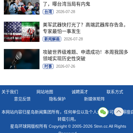
了，曝台湾当局有内鬼
台湾
2026-07-28
美军武器快打光了？高端武器库存告急，
专家最怕一事发生
新闻解画
2026-07-28
攻破世界级难题、申遗成功！本周我国多
领域实现历史性突破
时事
2026-07-26
关于我们
网站地图
诚聘英才
联系方式
意见反馈
隐私保护
新媒体矩阵
本网站内容归星岛新闻集团所有，任何单位以及个人未经许可，不得擅
返回
转载引用。
顶部
星岛环球网版权所有 Copyright © 2005-2026 Stnn.cc All Rights