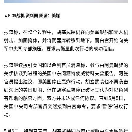
▲F-35战机 资料图 图源：美媒
报道称，在整个过程中，胡塞武装仍在向美军舰船和无人机
射击、加固掩体，并将武器库转移到地下。而白宫开始向美
军中央司令部施压，要求其衡量此次行动的成功程度。
报道继续援引美国和以色列官员消息称，参与由阿曼斡旋的
美伊核谈判进程的美国中东问题特使威特科夫曾报告，阿曼
官员提出建议，即美国停止轰炸行动，胡塞武装也不再袭击
红海上的美国舰船，但在胡塞武装停止破坏其认为对以色列
有帮助的船只方面，双方并未达成任何协议。直到5月5日，
美国中央司令部官员突然接到白宫命令，要求“暂停”进攻行
动。
5月6日，特朗普表示，胡塞武装同意停止威胁中东水域航行