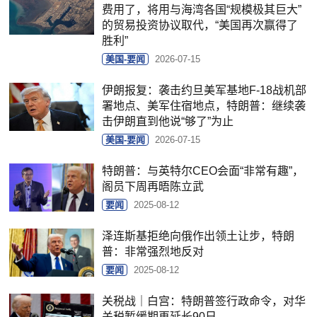
费用了，将用与海湾各国“规模极其巨大”
的贸易投资协议取代，“美国再次赢得了
胜利”
美国-要闻
2026-07-15
伊朗报复：袭击约旦美军基地F-18战机部
署地点、美军住宿地点，特朗普：继续袭
击伊朗直到他说“够了”为止
美国-要闻
2026-07-15
特朗普：与英特尔CEO会面“非常有趣”，
阁员下周再晤陈立武
要闻
2025-08-12
泽连斯基拒绝向俄作出领土让步，特朗
普：非常强烈地反对
要闻
2025-08-12
关税战｜白宫：特朗普签行政命令，对华
关税暂缓期再延长90日