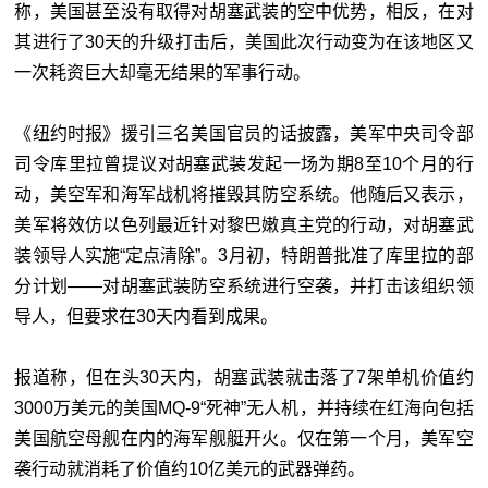
称，美国甚至没有取得对胡塞武装的空中优势，相反，在对
其进行了30天的升级打击后，美国此次行动变为在该地区又
一次耗资巨大却毫无结果的军事行动。
《纽约时报》援引三名美国官员的话披露，美军中央司令部
司令库里拉曾提议对胡塞武装发起一场为期8至10个月的行
动，美空军和海军战机将摧毁其防空系统。他随后又表示，
美军将效仿以色列最近针对黎巴嫩真主党的行动，对胡塞武
装领导人实施“定点清除”。3月初，特朗普批准了库里拉的部
分计划——对胡塞武装防空系统进行空袭，并打击该组织领
导人，但要求在30天内看到成果。
报道称，但在头30天内，胡塞武装就击落了7架单机价值约
3000万美元的美国MQ-9“死神”无人机，并持续在红海向包括
美国航空母舰在内的海军舰艇开火。仅在第一个月，美军空
袭行动就消耗了价值约10亿美元的武器弹药。