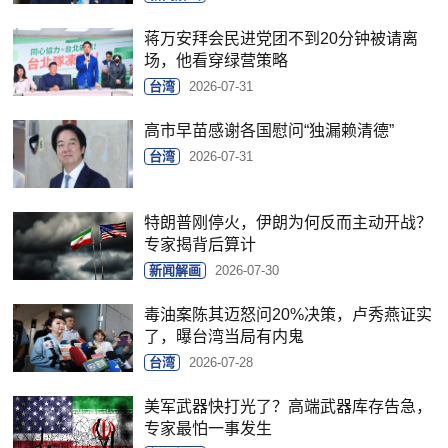
蒋万安拜会民进党团不到20分钟被请离
场，他看穿绿营策略
台湾
2026-07-31
高市早苗感谢各国慰问“独漏赖清德”
台湾
2026-07-31
特朗普刚停火，伊朗为何反而主动开战？
专家揭背后算计
新闻解画
2026-07-30
毒油案陈其迈怒问20%决策，卢秀燕证实
了，曝台湾当局有内鬼
台湾
2026-07-28
美军武器快打光了？高端武器库存告急，
专家最怕一事发生