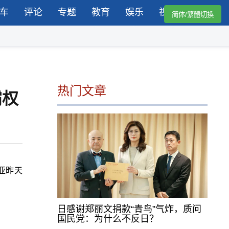
车
评论
专题
教育
娱乐
视频
简体/繁體切換
热门文章
霸权
亚昨天
日感谢郑丽文捐款“青鸟”气炸，质问
国民党：为什么不反日？