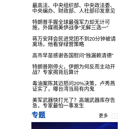
最高法、中央组织部、中央政法委、
中央编办、财政部、人社部印发意见
特朗普手握全球最强军力却无计可
施，外媒揭美伊战争“无解三选一”
蒋万安拜会民进党团不到20分钟被请
离场，他看穿绿营策略
高市早苗感谢各国慰问“独漏赖清德”
特朗普刚停火，伊朗为何反而主动开
战？专家揭背后算计
毒油案陈其迈怒问20%决策，卢秀燕
证实了，曝台湾当局有内鬼
美军武器快打光了？高端武器库存告
急，专家最怕一事发生
专题
更多