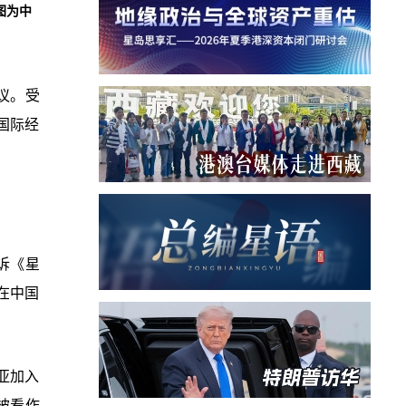
图为中
议。受
国际经
诉《星
在中国
亚加入
被看作