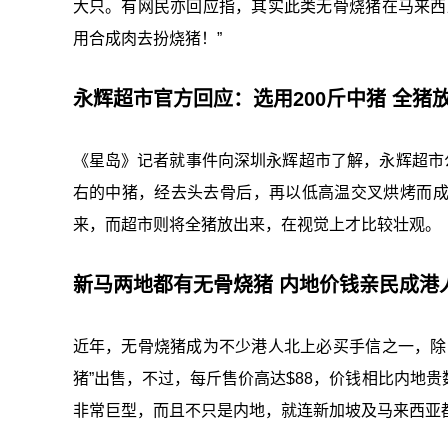
大只。有网民亦回应指，其实此类无骨烧猪在马来西
用合成肉去扮烧猪！”
永辉超市官方回应：选用200斤中猪 全猪
《星岛》记者就事件向深圳永辉超市了解，永辉超市
右的中猪，经去头去骨后，再以低高温交叉烘烤而
来，而超市则将全猪放出来，在视觉上才比较壮观。
新马两地都有无骨烧猪 内地价钱亲民成港
近年，无骨烧猪成为不少港人北上必买手信之一，除
猪”出售，不过，每斤售价高达$88，价钱相比内地
非常巨型，而且不只是内地，就连新加坡及马来西亚