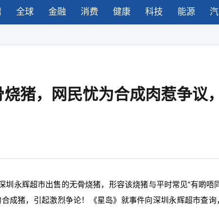
湾
全球
金融
消费
健康
科技
能源
汽
骨烧猪，网民忧为合成肉惹争议
深圳永辉超市出售的无骨烧猪，形容该烧猪与平时常见“有啲唔同
称的合成猪，引起激烈争论！《星岛》就事件向深圳永辉超市查询