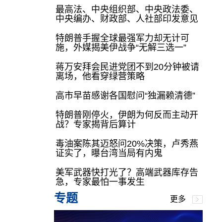
最高法、中央组织部、中央政法委、
中央编办、财政部、人社部印发意见
特朗普手握全球最强军力却无计可
施，外媒揭美伊战争“无解三选一”
蒋万安拜会民进党团不到20分钟被请
离场，他看穿绿营策略
高市早苗感谢各国慰问“独漏赖清德”
特朗普刚停火，伊朗为何反而主动开
战？专家揭背后算计
毒油案陈其迈怒问20%决策，卢秀燕
证实了，曝台湾当局有内鬼
美军武器快打光了？高端武器库存告
急，专家最怕一事发生
专题
更多