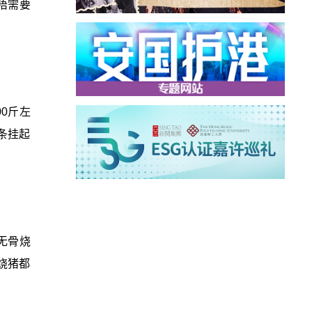
唔需要
0斤左
条挂起
无骨烧
烧猪都