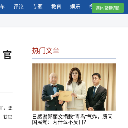
车
评论
专题
教育
娱乐
视频
简体/繁體切換
热门文章
，官
”，更
日感谢郑丽文捐款“青鸟”气炸，质问
，获官
国民党：为什么不反日？