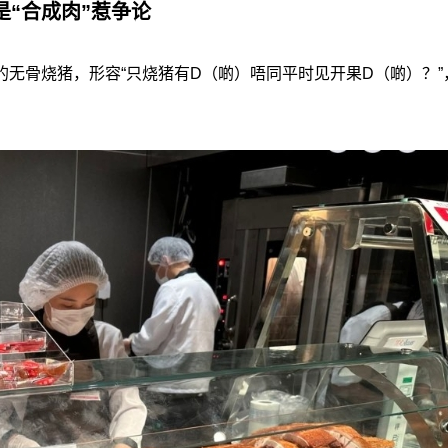
是“合成肉”惹争论
无骨烧猪，形容“只烧猪有D（啲）唔同平时见开果D（啲）？”
。