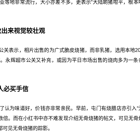
亚等地非常流行，大小亦差不多，更表示“大陆啲猪咁平，根本
放出来视觉较壮观
公关表示，相片出售的为广式脆皮烧猪，而非乳猪，选用本地20
成。永辉超市公关又补充，或因为平日市场出售的烧肉多为一条
人必买手信
了认为味道好，价钱亦非常亲民。早前，屯门有烧腊店亦引入“
贵数倍。而在小红书中亦不难发现介绍无骨烧猪的帖文，可见无骨
都可见无骨烧猪的踪影。