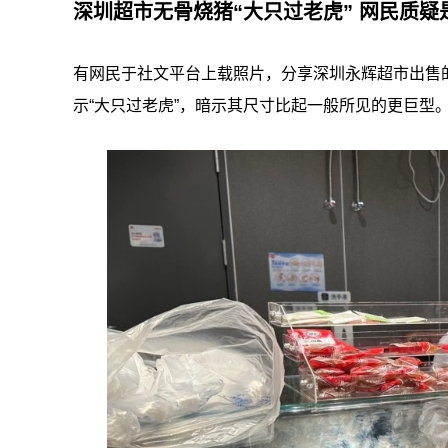
深圳超市无骨烧猪“大只过老虎” 网民质疑
有网民于社文平台上载照片，分享深圳永辉超市出售的
示“大只过老虎”，暗示其尺寸比起一般所见的更巨型