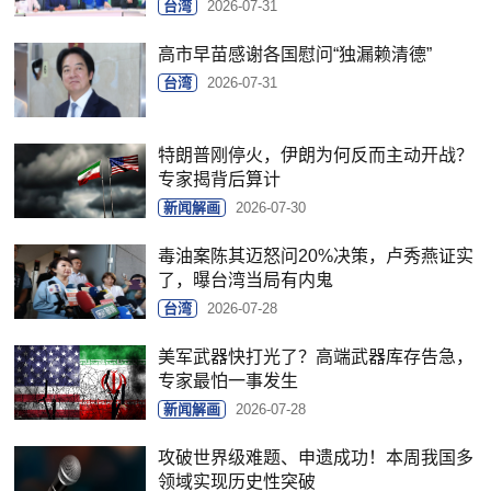
台湾
2026-07-31
高市早苗感谢各国慰问“独漏赖清德”
台湾
2026-07-31
特朗普刚停火，伊朗为何反而主动开战？
专家揭背后算计
新闻解画
2026-07-30
毒油案陈其迈怒问20%决策，卢秀燕证实
了，曝台湾当局有内鬼
台湾
2026-07-28
美军武器快打光了？高端武器库存告急，
专家最怕一事发生
新闻解画
2026-07-28
攻破世界级难题、申遗成功！本周我国多
领域实现历史性突破