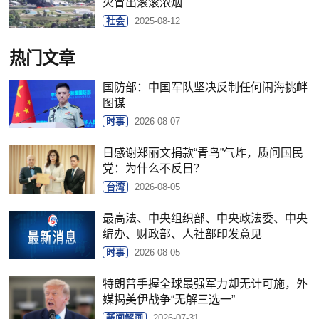
火冒出滚滚浓烟
社会
2025-08-12
热门文章
国防部：中国军队坚决反制任何闹海挑衅
图谋
时事
2026-08-07
日感谢郑丽文捐款“青鸟”气炸，质问国民
党：为什么不反日？
台湾
2026-08-05
最高法、中央组织部、中央政法委、中央
编办、财政部、人社部印发意见
时事
2026-08-05
特朗普手握全球最强军力却无计可施，外
媒揭美伊战争“无解三选一”
新闻解画
2026-07-31