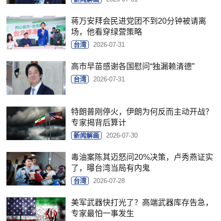
蒋万安拜会民进党团不到20分钟被请离
场，他看穿绿营策略
台湾
2026-07-31
高市早苗感谢各国慰问“独漏赖清德”
台湾
2026-07-31
特朗普刚停火，伊朗为何反而主动开战？
专家揭背后算计
新闻解画
2026-07-30
毒油案陈其迈怒问20%决策，卢秀燕证实
了，曝台湾当局有内鬼
台湾
2026-07-28
美军武器快打光了？高端武器库存告急，
专家最怕一事发生