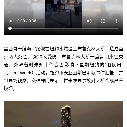
墨西哥一艘海军船舰在纽约水域撞上
布鲁克林
大桥
，造成至
少两人死亡、逾20人受伤，
布鲁克
林大桥
一度封闭来往交
通。外界暂时未知事件会否影响下星期纽约的
“
船队周
”
（Fleet Week）活动。纽约市长亚当斯已听取事件汇报，并
到现场视察。交通部门表示，暂未发现事故对大桥造成严重
破坏。