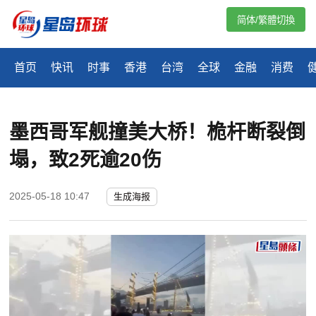
简体/繁體切換
首页
快讯
时事
香港
台湾
全球
金融
消费
墨西哥军舰撞美大桥！桅杆断裂倒
塌，致2死逾20伤
2025-05-18 10:47
生成海报