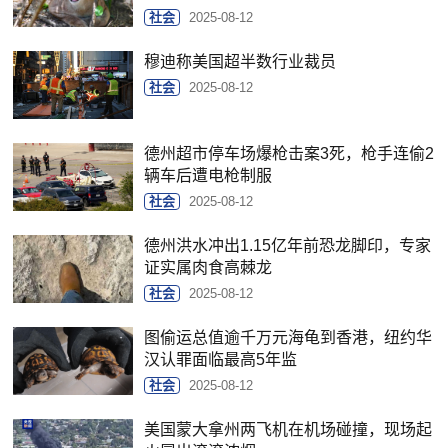
社会
2025-08-12
穆迪称美国超半数行业裁员
社会
2025-08-12
德州超市停车场爆枪击案3死，枪手连偷2
辆车后遭电枪制服
社会
2025-08-12
德州洪水冲出1.15亿年前恐龙脚印，专家
证实属肉食高棘龙
社会
2025-08-12
图偷运总值逾千万元海龟到香港，纽约华
汉认罪面临最高5年监
社会
2025-08-12
美国蒙大拿州两飞机在机场碰撞，现场起