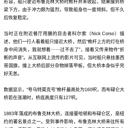
形容，船只驶近
布鲁克林大桥
时桅杆并未收起，结果撞到桥
梁下方，由于冲力颇为猛烈，导致船身也一度倾斜，但不久
后恢复稳定。
当时正在附近餐厅用膳的目击者科尔索（Nick Corso）描
述，他们一行人看着船只接近大桥，然后“桅杆上方的灯在桥
身中间消失，我就想着⋯⋯过不去了”，接着又传来物件“折
断的声音”。从互联网上流传的影片可见，当时船只悬挂墨西
哥国旗，撞上大桥后部分杂物掉落甲板，但大桥本身似乎完
好无恙。
数据显示，“夸乌特莫克号”桅杆最高处为160呎，而布碌仑大
桥若在涨潮时，桥底高度只有127呎。
1883年落成的
布鲁克林大桥
，连接曼哈顿和布碌仑区，是纽
约的著名景点之一。受到事件影响，
布鲁克林大桥
来往所有