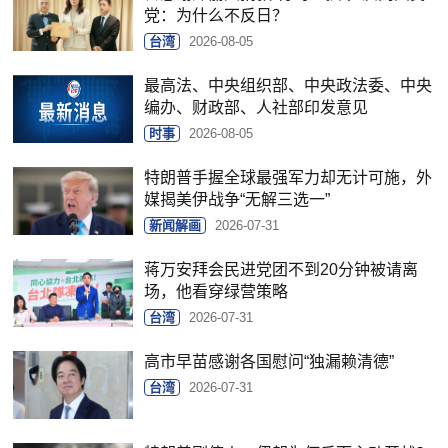
党：为什么不反日？
台湾
2026-08-05
最高法、中央组织部、中央政法委、中央
编办、财政部、人社部印发意见
时事
2026-08-05
特朗普手握全球最强军力却无计可施，外
媒揭美伊战争“无解三选一”
新闻解画
2026-07-31
蒋万安拜会民进党团不到20分钟被请离
场，他看穿绿营策略
台湾
2026-07-31
高市早苗感谢各国慰问“独漏赖清德”
台湾
2026-07-31