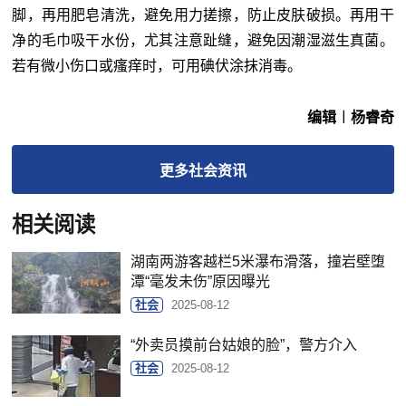
脚，再用肥皂清洗，避免用力搓擦，防止皮肤破损。再用干
净的毛巾吸干水份，尤其注意趾缝，避免因潮湿滋生真菌。
若有微小伤口或瘙痒时，可用碘伏涂抹消毒。
编辑︱杨睿奇
更多
社会
资讯
相关阅读
湖南两游客越栏5米瀑布滑落，撞岩壁堕
潭“毫发未伤”原因曝光
社会
2025-08-12
“外卖员摸前台姑娘的脸”，警方介入
社会
2025-08-12