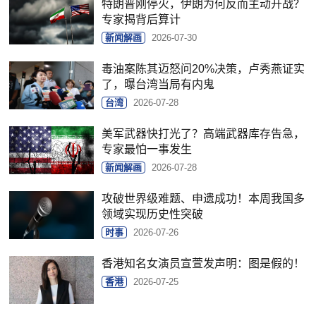
特朗普刚停火，伊朗为何反而主动开战？
专家揭背后算计
新闻解画
2026-07-30
毒油案陈其迈怒问20%决策，卢秀燕证实
了，曝台湾当局有内鬼
台湾
2026-07-28
美军武器快打光了？高端武器库存告急，
专家最怕一事发生
新闻解画
2026-07-28
攻破世界级难题、申遗成功！本周我国多
领域实现历史性突破
时事
2026-07-26
香港知名女演员宣萱发声明：图是假的！
香港
2026-07-25