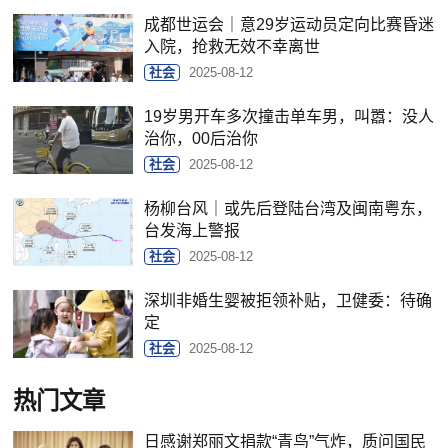
成都世运会｜意29岁运动员定向比赛昏迷
入院，抢救无效不幸离世
社会
2025-08-12
19岁男开车多次撞击单车男，叫嚣：没人
治你，00后治你
社会
2025-08-12
杨柳台风｜或先后登陆台湾及闽南粤东，
台发海上警报
社会
2025-08-12
深圳非婚生婴被拒领补贴，卫健委：待确
定
社会
2025-08-12
热门文章
日感谢郑丽文捐款“青鸟”气炸，质问国民