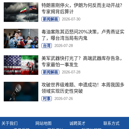
特朗普刚停火，伊朗为何反而主动开战？
专家揭背后算计
新闻解画
2026-07-30
毒油案陈其迈怒问20%决策，卢秀燕证实
了，曝台湾当局有内鬼
台湾
2026-07-28
美军武器快打光了？高端武器库存告急，
专家最怕一事发生
新闻解画
2026-07-28
攻破世界级难题、申遗成功！本周我国多
领域实现历史性突破
时事
2026-07-26
关于我们
网站地图
诚聘英才
联系方式