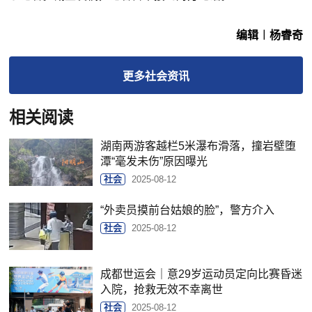
编辑︱杨睿奇
更多
社会
资讯
相关阅读
湖南两游客越栏5米瀑布滑落，撞岩壁堕
潭“毫发未伤”原因曝光
社会
2025-08-12
“外卖员摸前台姑娘的脸”，警方介入
社会
2025-08-12
成都世运会｜意29岁运动员定向比赛昏迷
入院，抢救无效不幸离世
社会
2025-08-12