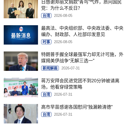
日感谢郑丽文捐款“青鸟”气炸，质问国民
党：为什么不反日？
台湾
2026-08-05
最高法、中央组织部、中央政法委、中央
编办、财政部、人社部印发意见
时事
2026-08-05
特朗普手握全球最强军力却无计可施，外
媒揭美伊战争“无解三选一”
新闻解画
2026-07-31
蒋万安拜会民进党团不到20分钟被请离
场，他看穿绿营策略
台湾
2026-07-31
高市早苗感谢各国慰问“独漏赖清德”
台湾
2026-07-31