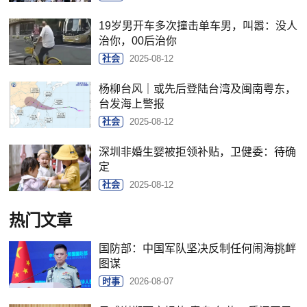
19岁男开车多次撞击单车男，叫嚣：没人
治你，00后治你
社会
2025-08-12
杨柳台风｜或先后登陆台湾及闽南粤东，
台发海上警报
社会
2025-08-12
深圳非婚生婴被拒领补贴，卫健委：待确
定
社会
2025-08-12
热门文章
国防部：中国军队坚决反制任何闹海挑衅
图谋
时事
2026-08-07