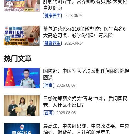
肝胆代谢异常，营养师教看脚底5大变化
自测健康
健康养生
2026-05-20
茶包泡茶恐吞116亿微塑胶？医生点名6
大高危习惯，必学5招降中毒风险
健康养生
2026-04-24
热门文章
国防部：中国军队坚决反制任何闹海挑衅
图谋
时事
2026-08-07
日感谢郑丽文捐款“青鸟”气炸，质问国民
党：为什么不反日？
台湾
2026-08-05
最高法、中央组织部、中央政法委、中央
编办、财政部、人社部印发意见