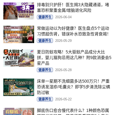
排毒别只护肝！医生揭3大隐藏通道，堵
塞恐积聚重金属/增脑退化风险
健康养生
2026-06-04
常做运动以为好健康？医生盘点5个运动
习惯超伤肾，错误补水恐致急性肾衰竭！
健康养生
2026-05-29
夏日防蚊攻略！5大驱蚊产品成分大比
拼，婴儿猫狗忌用这几种？附9款消委会5
星产品
健康养生
2026-05-28
床单一星期不洗细菌多达500万只！严重
恐诱发湿疹/毛囊炎？即学5步清洗除尘螨
防过敏
健康养生
2026-05-22
脚底伤口愈合慢代表什么？1种颜色恐属