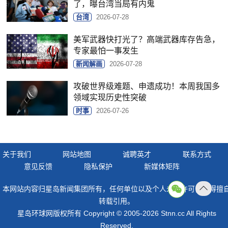
了，曝台湾当局有内鬼
台湾
2026-07-28
美军武器快打光了？高端武器库存告急，
专家最怕一事发生
新闻解画
2026-07-28
攻破世界级难题、申遗成功！本周我国多
领域实现历史性突破
时事
2026-07-26
关于我们
网站地图
诚聘英才
联系方式
意见反馈
隐私保护
新媒体矩阵
本网站内容归星岛新闻集团所有，任何单位以及个人未经许可，不得擅
返回
转载引用。
顶部
星岛环球网版权所有 Copyright © 2005-2026 Stnn.cc All Rights
Reserved.