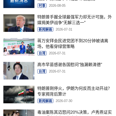
时事
2026-08-05
特朗普手握全球最强军力却无计可施，外
媒揭美伊战争“无解三选一”
新闻解画
2026-07-31
蒋万安拜会民进党团不到20分钟被请离
场，他看穿绿营策略
台湾
2026-07-31
高市早苗感谢各国慰问“独漏赖清德”
台湾
2026-07-31
特朗普刚停火，伊朗为何反而主动开战？
专家揭背后算计
新闻解画
2026-07-30
毒油案陈其迈怒问20%决策，卢秀燕证实