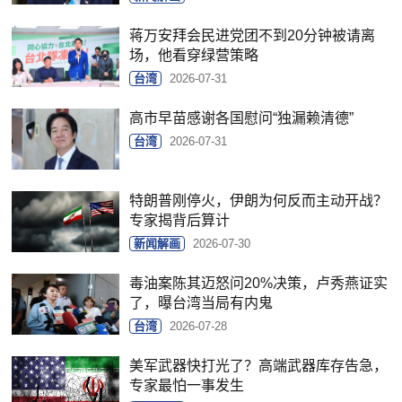
蒋万安拜会民进党团不到20分钟被请离
场，他看穿绿营策略
台湾
2026-07-31
高市早苗感谢各国慰问“独漏赖清德”
台湾
2026-07-31
特朗普刚停火，伊朗为何反而主动开战？
专家揭背后算计
新闻解画
2026-07-30
毒油案陈其迈怒问20%决策，卢秀燕证实
了，曝台湾当局有内鬼
台湾
2026-07-28
美军武器快打光了？高端武器库存告急，
专家最怕一事发生