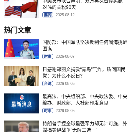
中美发布联合声明：双方再次暂停实施
24%的关税90天
要闻
2025-08-12
热门文章
国防部：中国军队坚决反制任何闹海挑衅
图谋
时事
2026-08-07
日感谢郑丽文捐款“青鸟”气炸，质问国民
党：为什么不反日？
台湾
2026-08-05
最高法、中央组织部、中央政法委、中央
编办、财政部、人社部印发意见
时事
2026-08-05
特朗普手握全球最强军力却无计可施，外
媒揭美伊战争“无解三选一”