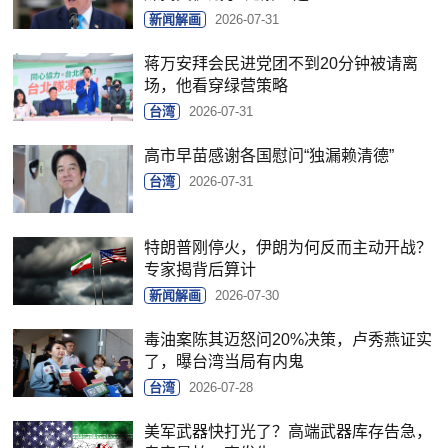
新闻解画
2026-07-31
蒋万安拜会民进党团不到20分钟被请离
场，他看穿绿营策略
台湾
2026-07-31
高市早苗感谢各国慰问“独漏赖清德”
台湾
2026-07-31
特朗普刚停火，伊朗为何反而主动开战？
专家揭背后算计
新闻解画
2026-07-30
毒油案陈其迈怒问20%决策，卢秀燕证实
了，曝台湾当局有内鬼
台湾
2026-07-28
美军武器快打光了？高端武器库存告急，