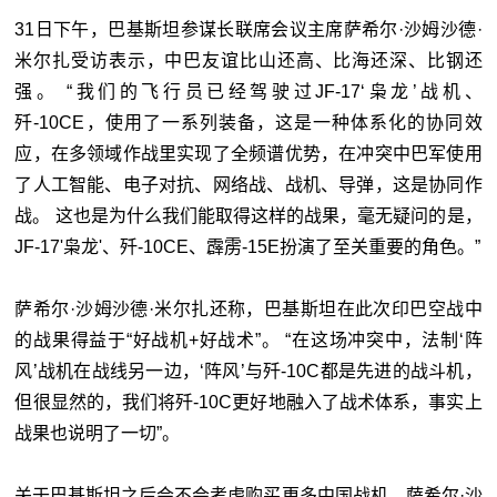
31日下午，巴基斯坦参谋长联席会议主席萨希尔·沙姆沙德·
米尔扎受访表示，中巴友谊比山还高、比海还深、比钢还
强。 “我们的飞行员已经驾驶过JF-17‘枭龙’战机、
歼-10CE，使用了一系列装备，这是一种体系化的协同效
应，在多领域作战里实现了全频谱优势，在冲突中巴军使用
了人工智能、电子对抗、网络战、战机、导弹，这是协同作
战。 这也是为什么我们能取得这样的战果，毫无疑问的是，
JF-17'枭龙'、歼-10CE、霹雳-15E扮演了至关重要的角色。”
萨希尔·沙姆沙德·米尔扎还称，巴基斯坦在此次印巴空战中
的战果得益于“好战机+好战术”。 “在这场冲突中，法制‘阵
风’战机在战线另一边，‘阵风’与歼-10C都是先进的战斗机，
但很显然的，我们将歼-10C更好地融入了战术体系，事实上
战果也说明了一切”。
关于巴基斯坦之后会不会考虑购买更多中国战机，萨希尔·沙