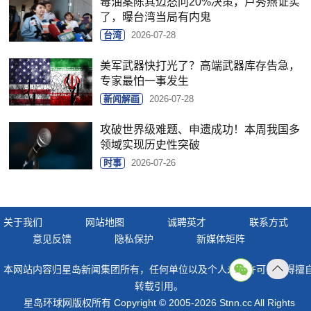
毒油案陈其迈怒问20%决策，卢秀燕证实
了，曝台湾当局有内鬼
台湾
2026-07-28
美军武器快打光了？高端武器库存告急，
专家最怕一事发生
新闻解画
2026-07-28
攻破世界级难题、申遗成功！本周我国多
领域实现历史性突破
时事
2026-07-26
关于我们
网站地图
诚聘英才
联系方式
意见反馈
隐私保护
新媒体矩阵
本网站内容归星岛新闻集团所有，任何单位以及个人未经许可，不得擅
返回
转载引用。
顶部
星岛环球网版权所有 Copyright © 2005-2026 Stnn.cc All Rights