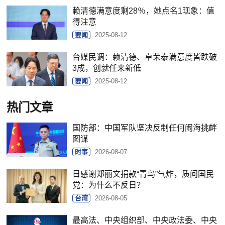
赖清德满意度剩28％，她点名1现象：值
得注意
要闻
2025-08-12
台媒民调：赖清德、卓荣泰满意度皆跌破
3成，创就任来新低
要闻
2025-08-12
热门文章
国防部：中国军队坚决反制任何闹海挑衅
图谋
时事
2026-08-07
日感谢郑丽文捐款“青鸟”气炸，质问国民
党：为什么不反日？
台湾
2026-08-05
最高法、中央组织部、中央政法委、中央