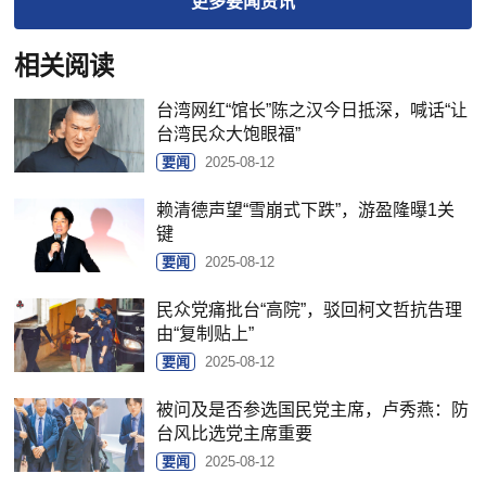
更多
要闻
资讯
相关阅读
台湾网红“馆长”陈之汉今日抵深，喊话“让
台湾民众大饱眼福”
要闻
2025-08-12
赖清德声望“雪崩式下跌”，游盈隆曝1关
键
要闻
2025-08-12
民众党痛批台“高院”，驳回柯文哲抗告理
由“复制贴上”
要闻
2025-08-12
被问及是否参选国民党主席，卢秀燕：防
台风比选党主席重要
要闻
2025-08-12