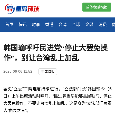
简体/繁體切換
首页
快讯
时事
香港
台湾
全球
金融
消费
韩国瑜呼吁民进党“停止大罢免操
作”，别让台湾乱上加乱
2025-06-06 11:52
生成海报
罢免“立委”二阶连署持续进行，“立法部门长”韩国瑜今（6
日）上午出席活动时呼吁，“民进党当局能够悬崖勒马，停止
大罢免操作，不要让台湾乱上加乱，这是身为“立法部门负责
人”由衷之言”。