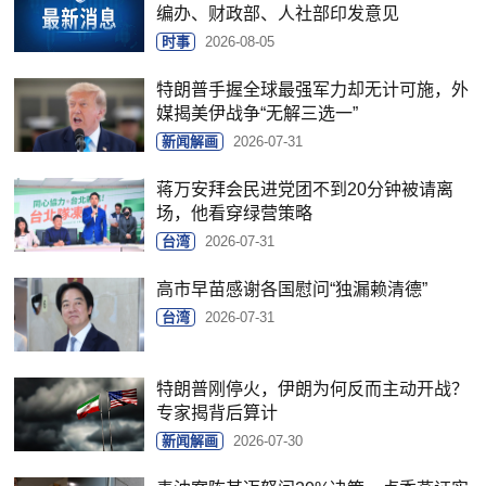
编办、财政部、人社部印发意见
时事
2026-08-05
特朗普手握全球最强军力却无计可施，外
媒揭美伊战争“无解三选一”
新闻解画
2026-07-31
蒋万安拜会民进党团不到20分钟被请离
场，他看穿绿营策略
台湾
2026-07-31
高市早苗感谢各国慰问“独漏赖清德”
台湾
2026-07-31
特朗普刚停火，伊朗为何反而主动开战？
专家揭背后算计
新闻解画
2026-07-30