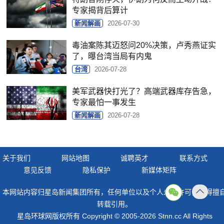
专家揭背后算计
新闻解画
2026-07-30
毒油案陈其迈怒问20%决策，卢秀燕证实
了，曝台湾当局有内鬼
台湾
2026-07-28
美军武器快打光了？高端武器库存告急，
专家最怕一事发生
新闻解画
2026-07-28
关于我们
网站地图
诚聘英才
联系方式
意见反馈
隐私保护
新媒体矩阵
本网站内容归星岛新闻集团所有，任何单位以及个人未经许可，不得擅
返回
转载引用。
顶部
星岛环球网版权所有 Copyright © 2005-2026 Stnn.cc All Rights