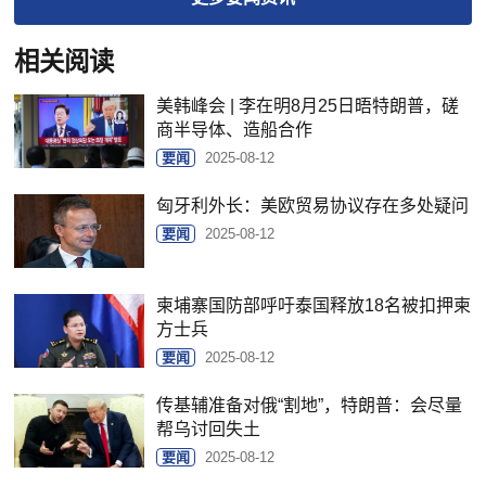
相关阅读
美韩峰会 | 李在明8月25日晤特朗普，磋
商半导体、造船合作
要闻
2025-08-12
匈牙利外长：美欧贸易协议存在多处疑问
要闻
2025-08-12
柬埔寨国防部呼吁泰国释放18名被扣押柬
方士兵
要闻
2025-08-12
传基辅准备对俄“割地”，特朗普：会尽量
帮乌讨回失土
要闻
2025-08-12