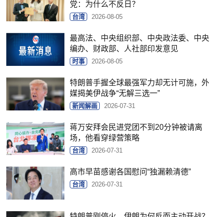
党：为什么不反日？
台湾
2026-08-05
最高法、中央组织部、中央政法委、中央
编办、财政部、人社部印发意见
时事
2026-08-05
特朗普手握全球最强军力却无计可施，外
媒揭美伊战争“无解三选一”
新闻解画
2026-07-31
蒋万安拜会民进党团不到20分钟被请离
场，他看穿绿营策略
台湾
2026-07-31
高市早苗感谢各国慰问“独漏赖清德”
台湾
2026-07-31
特朗普刚停火，伊朗为何反而主动开战？