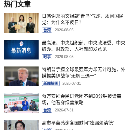
热门文章
日感谢郑丽文捐款“青鸟”气炸，质问国民
党：为什么不反日？
台湾
2026-08-05
最高法、中央组织部、中央政法委、中央
编办、财政部、人社部印发意见
时事
2026-08-05
特朗普手握全球最强军力却无计可施，外
媒揭美伊战争“无解三选一”
新闻解画
2026-07-31
蒋万安拜会民进党团不到20分钟被请离
场，他看穿绿营策略
台湾
2026-07-31
高市早苗感谢各国慰问“独漏赖清德”