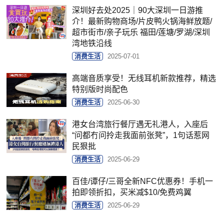
深圳好去处2025｜90大深圳一日游推
介！最新购物商场/片皮鸭火锅海鲜放题/
超市街市/亲子玩乐 福田/莲塘/罗湖/深圳
湾地铁沿线
消费生活
2025-07-01
高端音质享受！无线耳机新款推荐，精选
特别版时尚配色
消费生活
2025-06-30
港女台湾旅行餐厅遇无礼港人，入座后
“问都冇问拎走我面前张凳”，1句话惹网
民狠批
消费生活
2025-06-29
百佳/谭仔/三哥全新NFC优惠券！手机一
拍即领折扣，买米减$10/免费鸡翼
消费生活
2025-06-29