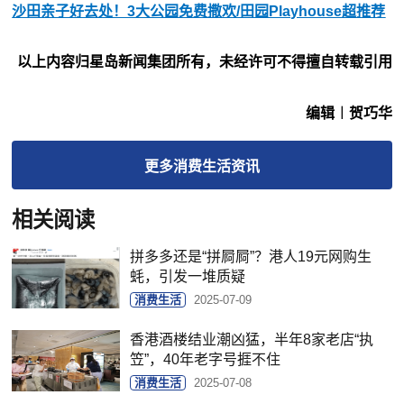
沙田亲子好去处！3大公园免费撒欢/田园Playhouse超推荐
以上内容归星岛新闻集团所有，未经许可不得擅自转载引用
编辑︱贺巧华
更多
消费生活
资讯
相关阅读
拼多多还是“拼屙屙”？港人19元网购生
蚝，引发一堆质疑
消费生活
2025-07-09
香港酒楼结业潮凶猛，半年8家老店“执
笠”，40年老字号捱不住
消费生活
2025-07-08