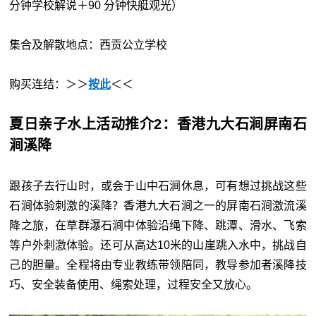
分钟学校解说＋90 分钟快艇观光）
集合及解散地点：西贡公立学校
购买连结：＞＞
按此
＜＜
夏日亲子水上活动推介2：香港九大石涧屏南石
涧溪降
跟孩子去行山时，或会于山中石涧休息，可有想过挑战这些
石涧体验刺激的溪降？香港九大石涧之一的屏南石涧激流溪
降之旅，在草群瀑石涧中体验沿绳下降、跳潭、滑水、飞索
等户外刺激体验。还可从高达10米的山崖跳入水中，挑战自
己的胆量。全程将由专业教练带领陪同，教导参加者溪降技
巧、安全装备使用、绳索处理，过程安全又放心。