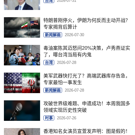
台湾
2026-07-31
特朗普刚停火，伊朗为何反而主动开战？
专家揭背后算计
新闻解画
2026-07-30
毒油案陈其迈怒问20%决策，卢秀燕证实
了，曝台湾当局有内鬼
台湾
2026-07-28
美军武器快打光了？高端武器库存告急，
专家最怕一事发生
新闻解画
2026-07-28
攻破世界级难题、申遗成功！本周我国多
领域实现历史性突破
时事
2026-07-26
香港知名女演员宣萱发声明：图是假的！