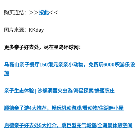
购买连结：＞＞
按此
＜＜
图片来源：KKday
更多亲子好去处，尽在星岛环球网：
马鞍山亲子餐厅150港元亲亲小动物，免费玩6000呎游乐设
施
亲子生态体验 | 沙螺洞萤火虫游/海星探索/蜂蜜农庄
顺德亲子游4大推荐，畅玩机动游戏/看动物/住湖畔小屋
启德亲子好去处5大推介，跳巨型充气城堡/全海景休憩空间