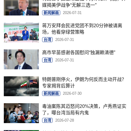
媒揭美伊战争“无解三选一”
新闻解画
2026-07-31
蒋万安拜会民进党团不到20分钟被请离
场，他看穿绿营策略
台湾
2026-07-31
高市早苗感谢各国慰问“独漏赖清德”
台湾
2026-07-31
特朗普刚停火，伊朗为何反而主动开战？
专家揭背后算计
新闻解画
2026-07-30
毒油案陈其迈怒问20%决策，卢秀燕证实
了，曝台湾当局有内鬼
台湾
2026-07-28