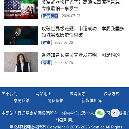
美军武器快打光了？高端武器库存告急，
专家最怕一事发生
新闻解画
2026-07-28
攻破世界级难题、申遗成功！本周我国多
领域实现历史性突破
时事
2026-07-26
香港知名女演员宣萱发声明：图是假的！
香港
2026-07-25
关于我们
网站地图
诚聘英才
联系方式
意见反馈
隐私保护
新媒体矩阵
本网站内容归星岛新闻集团所有，任何单位以及个人未经许可，不得擅
返回
转载引用。
顶部
星岛环球网版权所有 Copyright © 2005-2026 Stnn.cc All Rights