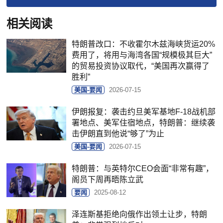
相关阅读
特朗普改口：不收霍尔木兹海峡货运20%
费用了，将用与海湾各国“规模极其巨大”
的贸易投资协议取代，“美国再次赢得了
胜利”
美国-要闻
2026-07-15
伊朗报复：袭击约旦美军基地F-18战机部
署地点、美军住宿地点，特朗普：继续袭
击伊朗直到他说“够了”为止
美国-要闻
2026-07-15
特朗普：与英特尔CEO会面“非常有趣”，
阁员下周再晤陈立武
要闻
2025-08-12
泽连斯基拒绝向俄作出领土让步，特朗