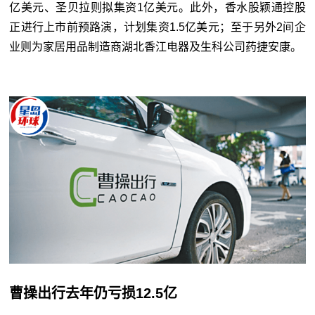
亿美元、圣贝拉则拟集资
1
亿美元。此外，香水股颖通控股
正进行上市前预路演，计划集资
1.5
亿美元；至于另外
2
间企
业则为家居用品制造商湖北香江电器及生科公司药捷安康。
曹操出行去年仍亏损12.5亿