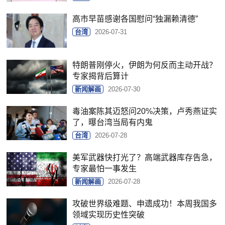
高市早苗感谢各国慰问“独漏赖清德”
台湾
2026-07-31
特朗普刚停火，伊朗为何反而主动开战？
专家揭背后算计
新闻解画
2026-07-30
毒油案陈其迈怒问20%决策，卢秀燕证实
了，曝台湾当局有内鬼
台湾
2026-07-28
美军武器快打光了？高端武器库存告急，
专家最怕一事发生
新闻解画
2026-07-28
攻破世界级难题、申遗成功！本周我国多
领域实现历史性突破