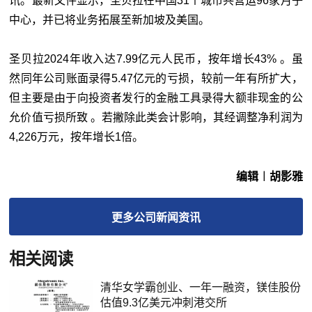
讯。最新文件显示，圣贝拉在中国31个城市共营运96家月子
中心，并已将业务拓展至新加坡及美国。
圣贝拉2024年收入达7.99亿元人民币，按年增长43% 。虽
然同年公司账面录得5.47亿元的亏损，较前一年有所扩大，
但主要是由于向投资者发行的金融工具录得大额非现金的公
允价值亏损所致 。若撇除此类会计影响，其经调整净利润为
4,226万元，按年增长1倍。
编辑︱胡影雅
更多
公司新闻
资讯
相关阅读
清华女学霸创业、一年一融资，镁佳股份
估值9.3亿美元冲刺港交所