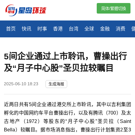
简体/繁體切換
首页
快讯
时事
香港
台湾
全球
金融
消费
5间企业通过上市聆讯，曹操出行
及“月子中心股”圣贝拉较瞩目
2025-06-10 18:23
生成海报
近两日共有
5
间企业通过港交所上市聆讯，其中以吉利集团
孵化的中国网约车平台曹操出行，以及有腾讯（
700
）及太
古地产（
1972
）等股东的“月子中心股”圣贝拉（
Saint
Bella
）较瞩目。据市场消息指出，曹操出行计划集资
2
至
3