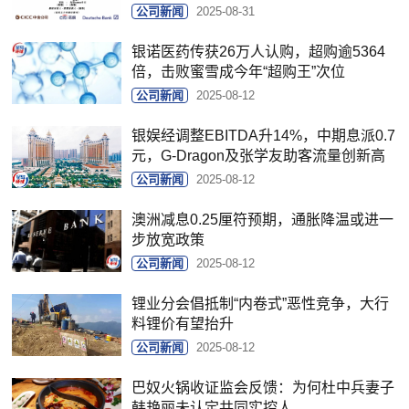
公司新闻
2025-08-31
银诺医药传获26万人认购，超购逾5364
倍，击败蜜雪成今年“超购王”次位
公司新闻
2025-08-12
银娱经调整EBITDA升14%，中期息派0.7
元，G-Dragon及张学友助客流量创新高
公司新闻
2025-08-12
澳洲减息0.25厘符预期，通胀降温或进一
步放宽政策
公司新闻
2025-08-12
锂业分会倡抵制“内卷式”恶性竞争，大行
料锂价有望抬升
公司新闻
2025-08-12
巴奴火锅收证监会反馈：为何杜中兵妻子
韩艳丽未认定共同实控人