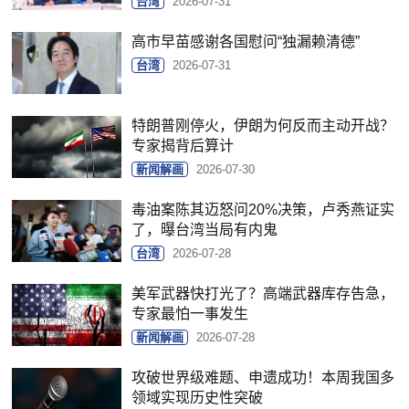
台湾
2026-07-31
高市早苗感谢各国慰问“独漏赖清德”
台湾
2026-07-31
特朗普刚停火，伊朗为何反而主动开战？
专家揭背后算计
新闻解画
2026-07-30
毒油案陈其迈怒问20%决策，卢秀燕证实
了，曝台湾当局有内鬼
台湾
2026-07-28
美军武器快打光了？高端武器库存告急，
专家最怕一事发生
新闻解画
2026-07-28
攻破世界级难题、申遗成功！本周我国多
领域实现历史性突破