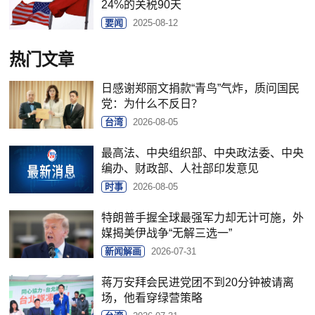
24%的关税90天
要闻
2025-08-12
热门文章
日感谢郑丽文捐款“青鸟”气炸，质问国民
党：为什么不反日？
台湾
2026-08-05
最高法、中央组织部、中央政法委、中央
编办、财政部、人社部印发意见
时事
2026-08-05
特朗普手握全球最强军力却无计可施，外
媒揭美伊战争“无解三选一”
新闻解画
2026-07-31
蒋万安拜会民进党团不到20分钟被请离
场，他看穿绿营策略