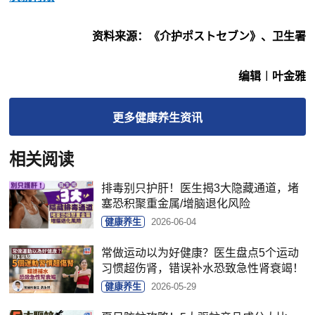
资料来源：《介护ポストセブン》、卫生署
编辑︱叶金雅
更多
健康养生
资讯
相关阅读
排毒别只护肝！医生揭3大隐藏通道，堵
塞恐积聚重金属/增脑退化风险
健康养生
2026-06-04
常做运动以为好健康？医生盘点5个运动
习惯超伤肾，错误补水恐致急性肾衰竭！
健康养生
2026-05-29