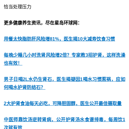
恰当处理压力
更多健康养生资讯，尽在星岛环球网：
用餐太快脂肪肝风险增81%，医生揭10大减寿饮食习惯
每晚少睡几小时洗肾风险增2倍？专家教3招护肾，这样洗澡
也有效！
男子日喝2L水仍生肾石，医生揭疑因1喝水习惯惹祸，应如
何喝水护肾防结石？
2大护肾食油每天必吃，可降胆固醇，医生公开最佳摄取量
中医师靠饮汤逆转肾病，公开护肾汤水食谱排毒，每周饮1
次就有效