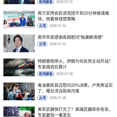
新闻解画
2026-07-31
蒋万安拜会民进党团不到20分钟被请离
场，他看穿绿营策略
台湾
2026-07-31
高市早苗感谢各国慰问“独漏赖清德”
台湾
2026-07-31
特朗普刚停火，伊朗为何反而主动开战？
专家揭背后算计
新闻解画
2026-07-30
毒油案陈其迈怒问20%决策，卢秀燕证实
了，曝台湾当局有内鬼
台湾
2026-07-28
美军武器快打光了？高端武器库存告急，
专家最怕一事发生