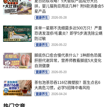
夏日防蚊攻略！5大驱蚊产品成分大比
拼，婴儿猫狗忌用这几种？附9款消委会5
星产品
健康养生
2026-05-28
床单一星期不洗细菌多达500万只！严重
恐诱发湿疹/毛囊炎？即学5步清洗除尘螨
防过敏
健康养生
2026-05-22
脚底伤口愈合慢代表什么？1种颜色恐属
肝胆代谢异常，营养师教看脚底5大变化
自测健康
健康养生
2026-05-20
茶包泡茶恐吞116亿微塑胶？医生点名6
大高危习惯，必学5招降中毒风险
健康养生
2026-04-24
热门文章