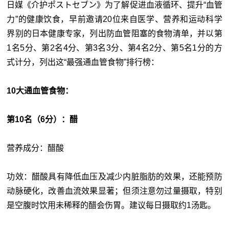
日媒《介护ポストセブン》为了解促进血液循环、提升“血管
力”的健康饮食，早前邀请20位来自医学、营养和运动科学
界别的日本健康专家，列出防血管阻塞的食物清单，并以第
1名5分、第2名4分、第3名3分、第4名2分、第5名1分的方
式计分，列出这“最强通血管食物”排行榜：
10大通血管食物：
第10名（6分）：醋
营养成分：醋酸
功效：醋酸具有降低血压及减少内脏脂肪的效果，还能预防
动脉硬化，改善血流效果显著；但须注意勿过量摄取，特别
是空腹时饮用未稀释的醋会伤胃。建议每日摄取约1汤匙。