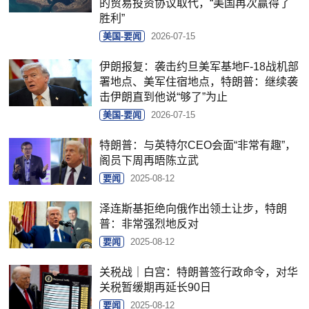
的贸易投资协议取代，“美国再次赢得了
胜利”
美国-要闻
2026-07-15
伊朗报复：袭击约旦美军基地F-18战机部
署地点、美军住宿地点，特朗普：继续袭
击伊朗直到他说“够了”为止
美国-要闻
2026-07-15
特朗普：与英特尔CEO会面“非常有趣”，
阁员下周再晤陈立武
要闻
2025-08-12
泽连斯基拒绝向俄作出领土让步，特朗
普：非常强烈地反对
要闻
2025-08-12
关税战｜白宫：特朗普签行政命令，对华
关税暂缓期再延长90日
要闻
2025-08-12