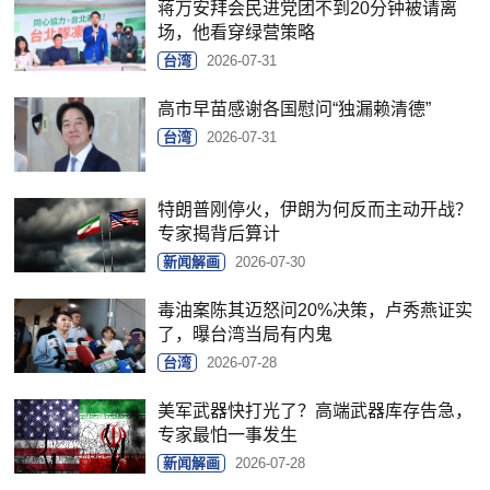
蒋万安拜会民进党团不到20分钟被请离
场，他看穿绿营策略
台湾
2026-07-31
高市早苗感谢各国慰问“独漏赖清德”
台湾
2026-07-31
特朗普刚停火，伊朗为何反而主动开战？
专家揭背后算计
新闻解画
2026-07-30
毒油案陈其迈怒问20%决策，卢秀燕证实
了，曝台湾当局有内鬼
台湾
2026-07-28
美军武器快打光了？高端武器库存告急，
专家最怕一事发生
新闻解画
2026-07-28